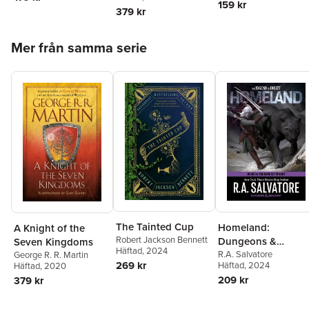
159 kr
379 kr
Hoppa över listan
Mer från samma serie
The Tainted Cup
Homeland:
A Knight of the
Robert Jackson Bennett
Dungeons &
Seven Kingdoms
Häftad
, 2024
Dragons
R.A. Salvatore
George R. R. Martin
269 kr
Häftad
, 2024
Häftad
, 2020
209 kr
379 kr
Hoppa över listan