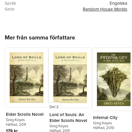
Språk
Engelska
Serie
Random House Worlds
Antal sidor
320
Förlag
Random House Worlds
ISBN
9780345428752
Hoppa över listan
Mer från samma författare
Del 2
Elder Scrolls Novel
Lord of Souls: An
Infernal City
Greg Keyes
Elder Scrolls Novel
Greg Keyes
Häftad
, 2011
Greg Keyes
Häftad
, 2010
179 kr
Häftad
, 2011