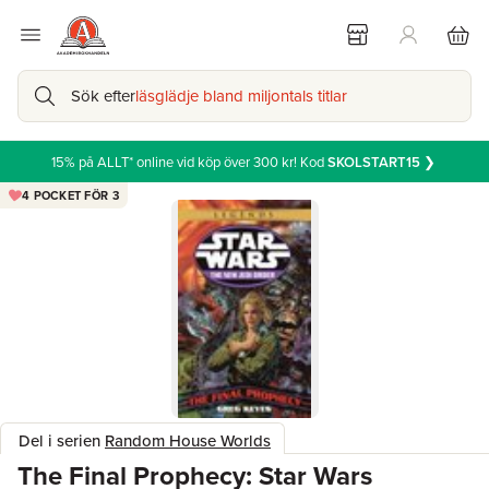
Sök efter
läsglädje bland miljontals titlar
15% på ALLT* online vid köp över 300 kr! Kod
SKOLSTART15
❯
4 POCKET FÖR 3
Del i serien
Random House Worlds
The Final Prophecy: Star Wars