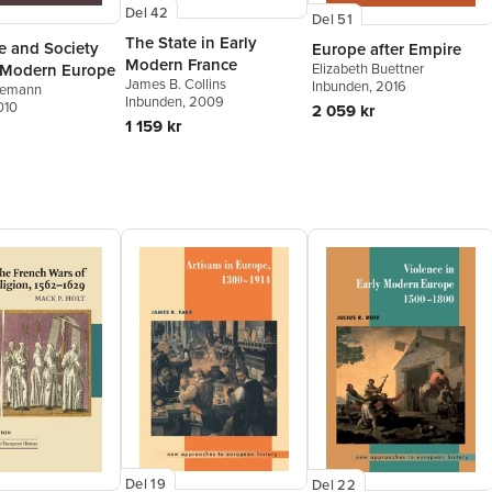
Del 42
Del 51
The State in Early
e and Society
Europe after Empire
Modern France
Elizabeth Buettner
y Modern Europe
James B. Collins
Inbunden
, 2016
demann
Inbunden
, 2009
010
2 059 kr
1 159 kr
Del 19
Del 22