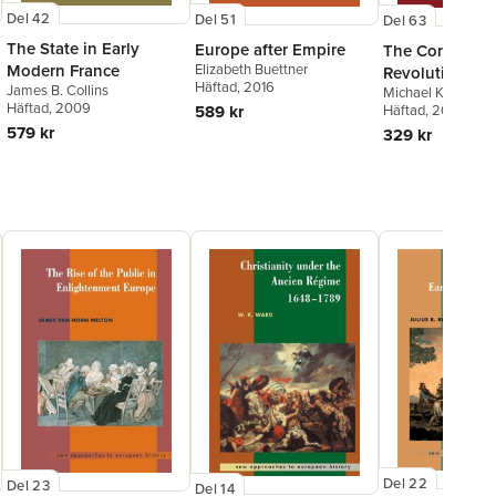
Del 42
Del 51
Del 63
The State in Early
Europe after Empire
The Consumer
Elizabeth Buettner
Modern France
Revolution, 16
Häftad
, 2016
James B. Collins
Michael Kwass
Häftad
, 2009
589 kr
Häftad
, 2022
579 kr
329 kr
Del 22
Del 23
Del 14