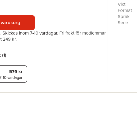
this time
Vikt
the evolu
Format
different
Språk
nobles ev
 varukorg
Serie
to them in
Antal sid
a.
Skickas
inom 7-10 vardagar
.
Fri frakt för medlemmar
Förlag
t 249 kr.
ISBN
 (
1
)
579 kr
7-10 vardagar