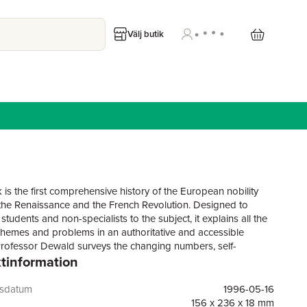
Välj butik
 is the first comprehensive history of the European nobility
he Renaissance and the French Revolution. Designed to
students and non-specialists to the subject, it explains all the
 themes and problems in an authoritative and accessible
rofessor Dewald surveys the changing numbers, self-
tinformation
ns, wealth, and political power of the European nobles, and
their changing modes of life. Arguing against the conventional
view, he maintains that the nobles of Europe adapted
gsdatum
1996-05-16
ly to the profound changes that marked society and culture at
156 x 236 x 18 mm