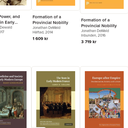
Power, and
Formation of a
Formation of a
 in Early
Provincial Nobility
Provincial Nobility
 Dewald
Jonathan DeWald
France
Jonathan DeWald
017
Häftad
, 2014
Inbunden
, 2016
1 609 kr
3 719 kr