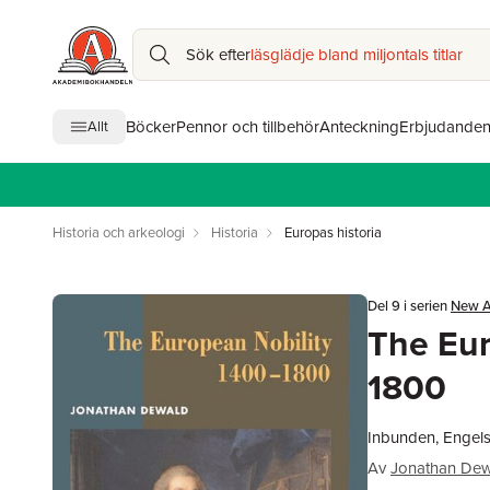
Sök efter
läsglädje bland miljontals titlar
Böcker
Pennor och tillbehör
Anteckning
Erbjudande
Allt
Historia och arkeologi
Historia
Europas historia
Del 9 i serien
New A
The Eur
1800
Inbunden, Engels
Av
Jonathan De