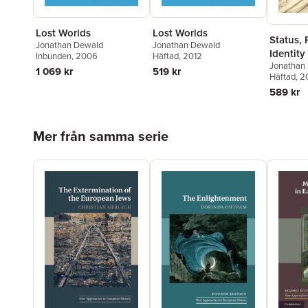
Lost Worlds
Lost Worlds
Status, 
Jonathan Dewald
Jonathan Dewald
Identity
Inbunden
, 2006
Häftad
, 2012
Jonathan
Modern 
1 069 kr
519 kr
Häftad
, 2
589 kr
Hoppa över listan
Mer från samma serie