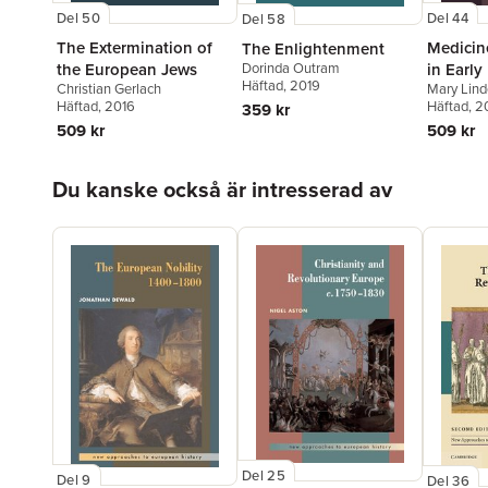
Del 50
Del 44
Del 58
The Extermination of
Medicin
The Enlightenment
Dorinda Outram
the European Jews
in Earl
Häftad
, 2019
Christian Gerlach
Mary Lin
Häftad
, 2016
Häftad
, 2
359 kr
509 kr
509 kr
Hoppa över listan
Du kanske också är intresserad av
Del 25
Del 9
Del 36