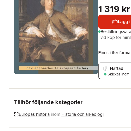
1 319 kr
Lägg i
Beställningsvar
vid köp för mins
Finns i fler format
Häftad
Skickas
inom 
Tillhör följande kategorier
Europas historia
inom
Historia och arkeologi