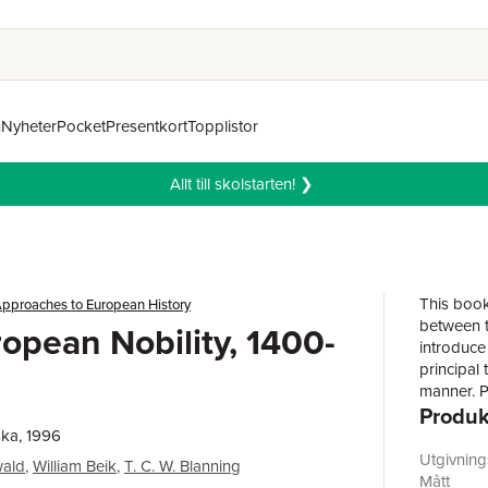
n
Nyheter
Pocket
Presentkort
Topplistor
Allt till skolstarten! ❯
This book
pproaches to European History
between t
opean Nobility, 1400-
introduce 
principal
manner. P
Produk
perceptio
explores 
ka, 1996
point of 
Utgivnin
wald
,
William Beik
,
T. C. W. Blanning
effective
Mått