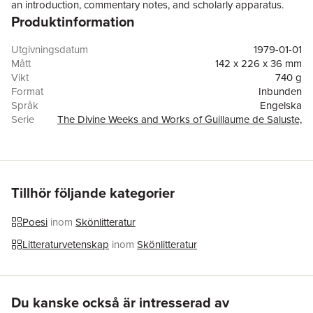
an introduction, commentary notes, and scholarly apparatus.
Produktinformation
Utgivningsdatum
1979-01-01
Mått
142 x 226 x 36 mm
Vikt
740 g
Format
Inbunden
Språk
Engelska
Serie
The Divine Weeks and Works of Guillaume de Saluste,
Sieur du Bartas
Antal sidor
506
Förlag
OUP OXFORD
ISBN
9780199696864
Översättare
Josuah Sylvester
Tillhör följande kategorier
Poesi
inom
Skönlitteratur
Litteraturvetenskap
inom
Skönlitteratur
Hoppa över listan
Du kanske också är intresserad av