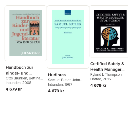
Certified Safety &
Handbuch zur
Health Manager
Kinder- und
Ryland L Thompson
Hudibras
Study Guide First
Otto Brunken
,
Bettina
Jugendliteratur
Häftad
, 2016
Samuel Butler
,
John
Edition
Hurrelmann
Inbunden
, 2008
,
Maria
Wilders
Inbunden
, 1967
4 679 kr
Michels-Kohlhage
,
4 679 kr
4 679 kr
Gisela Wilkending