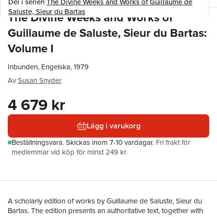
Del i serien
The Divine Weeks and Works of Guillaume de
Saluste, Sieur du Bartas
The Divine Weeks and Works of
Guillaume de Saluste, Sieur du Bartas:
Volume I
Inbunden, Engelska, 1979
Av
Susan Snyder
4 679 kr
Lägg i varukorg
Beställningsvara.
Skickas
inom 7-10 vardagar
.
Fri frakt för
medlemmar vid köp för minst 249 kr.
A scholarly edition of works by Guillaume de Saluste, Sieur du
Bartas. The edition presents an authoritative text, together with