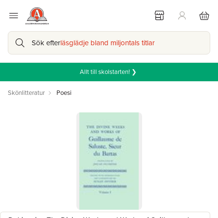
Sök efter
läsglädje bland miljontals titlar
Allt till skolstarten! ❯
Skönlitteratur
Poesi