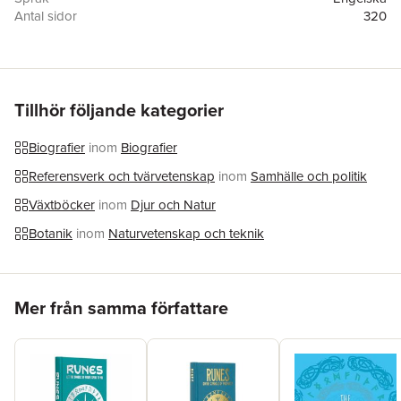
Antal sidor
320
Förlag
Massey University Press
ISBN
9781991016263
Tillhör följande kategorier
Biografier
inom
Biografier
Referensverk och tvärvetenskap
inom
Samhälle och politik
Växtböcker
inom
Djur och Natur
Botanik
inom
Naturvetenskap och teknik
Hoppa över listan
Mer från samma författare