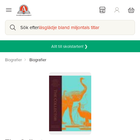
Sök efter
läsglädje bland miljontals titlar
Allt till skolstarten! ❯
Biografier
Biografier