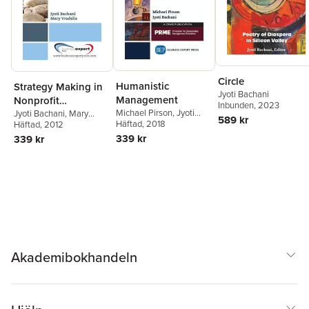
Circle
Humanistic
Strategy Making in
Jyoti Bachani
Management
Nonprofit
Inbunden
, 2023
Michael Pirson
,
Jyoti
Organizations: A
Jyoti Bachani
,
Mary
589 kr
Bachani
Häftad
, 2018
Vradelis
Häftad
, 2012
Model and Case
339 kr
339 kr
Studies
Akademibokhandeln