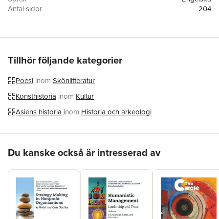
Antal sidor
204
Förlag
Pierian Springs Press
ISBN
9781953136633
Tillhör följande kategorier
Poesi
inom
Skönlitteratur
Konsthistoria
inom
Kultur
Asiens historia
inom
Historia och arkeologi
Hoppa över listan
Du kanske också är intresserad av