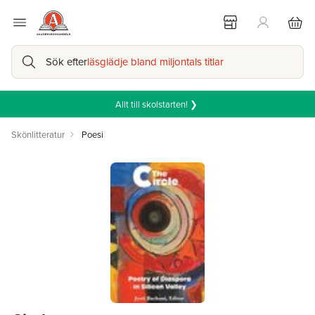
Sök efter
läsglädje bland miljontals titlar
Allt till skolstarten! ❯
Skönlitteratur
Poesi