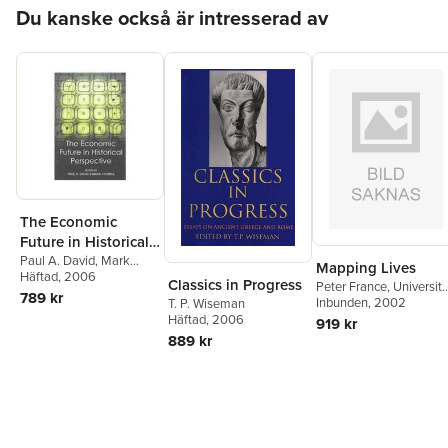
Hoppa över listan
Du kanske också är intresserad av
The Economic
Future in Historical
Perspective
Paul A. David
,
Mark
Mapping Lives
Thomas
Häftad
, 2006
Classics in Progress
Peter France
,
University
789 kr
of Edinburgh; Fellow of
Inbunden
, 2002
T. P. Wiseman
the British Academy)
Häftad
, 2006
919 kr
France, Peter (Professo
889 kr
of French
,
Cambridge;
Fellow of the British
Academy) St Clair,
William (Senior Resear
Fellow, Trinity College