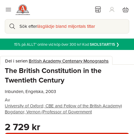
Sök efter
läsglädje bland miljontals titlar
15% på ALLT* online vid köp över 300 kr! Kod
SKOLSTART15
❯
Del i serien
British Academy Centenary Monographs
The British Constitution in the
Twentieth Century
Inbunden, Engelska, 2003
Av
University of Oxford; CBE and Fellow of the British Academy)
Bogdanor, Vernon (Professor of Government
2 729 kr