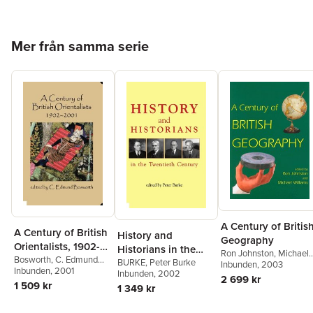
Hoppa över listan
Mer från samma serie
A Century of Britis
A Century of British
History and
Geography
Orientalists, 1902-
Historians in the
Ron Johnston
,
Michael
2001
Bosworth
,
C. Edmund
Twentieth Century
BURKE
,
Peter Burke
Williams
Inbunden
, 2003
Bosworth
Inbunden
, 2001
Inbunden
, 2002
2 699 kr
1 509 kr
1 349 kr