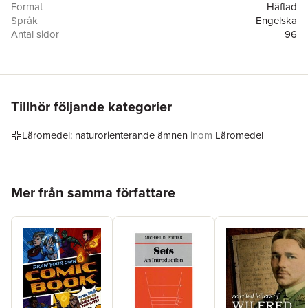
Format
Häftad
Språk
Engelska
Antal sidor
96
Förlag
Arcturus Editions
Illustratör
Rhys Jefferys
ISBN
9781398844278
Tillhör följande kategorier
Läromedel: naturorienterande ämnen
inom
Läromedel
Hoppa över listan
Mer från samma författare