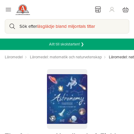
Sök efter
läsglädje bland miljontals titlar
Allt till skolstarten! ❯
Läromedel
Läromedel: matematik och naturvetenskap
Läromedel: na