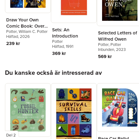
Draw Your Own
Comic Book: Over
Sets: An
Potter
,
William C. Potter
100 Pages of Comic
Selected Letters of
Introduction
Häftad
, 2026
Book Templates
Wilfred Owen
Potter
239 kr
Potter
,
Potter
Häftad
, 1991
Inbunden
, 2023
369 kr
569 kr
Hoppa över listan
Du kanske också är intresserad av
Del 2
Race Car Rally!