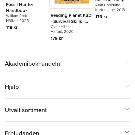
Fossil Hunter
Alan Copeland
Kartonnage
, 2018
Handbook
Reading Planet KS2
William Potter
179 kr
Häftad
, 2025
- Survival Skills -
Clare Hibbert
Level 7:
119 kr
Häftad
, 2020
Saturn/Blue-Red
179 kr
band
Akademibokhandeln
Hjälp
Utvalt sortiment
Erbjudanden