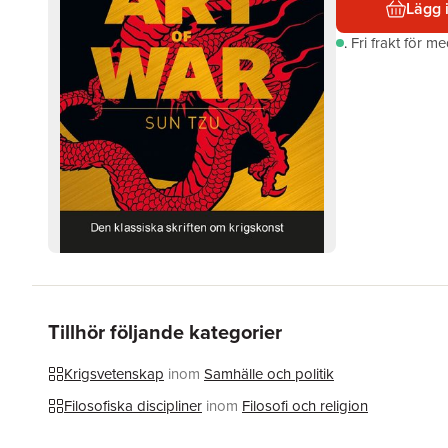
Lägg 
.
Fri frakt för m
Tillhör följande kategorier
Krigsvetenskap
inom
Samhälle och politik
Filosofiska discipliner
inom
Filosofi och religion