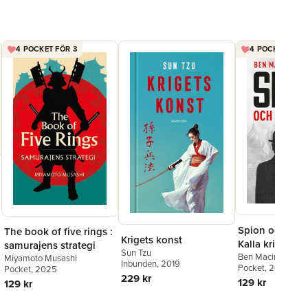
4 POCKET FÖR 3
4 POCKET FÖR 
Spion och förr
The book of five rings :
Krigets konst
Kalla krigets st
samurajens strategi
Sun Tzu
spionhistoria
Ben Macintyre
Miyamoto Musashi
Inbunden
, 2019
Pocket
, 2021
Pocket
, 2025
229 kr
129 kr
129 kr