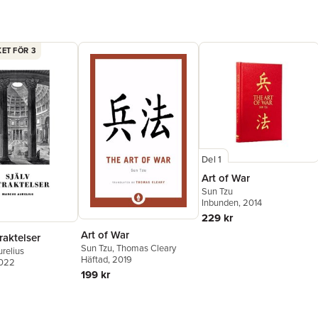
ET FÖR 3
Del 1
Art of War
Sun Tzu
Inbunden
, 2014
229 kr
Art of War
raktelser
Sun Tzu
,
Thomas Cleary
relius
Häftad
, 2019
2022
199 kr