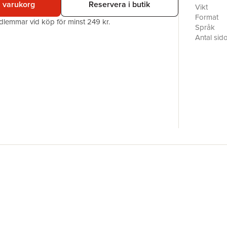
i varukorg
Reservera i butik
Vikt
Format
edlemmar vid köp för minst 249 kr.
Språk
Antal sid
Förlag
ISBN
Översätta