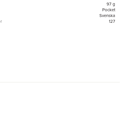
97 g
Pocket
Svenska
or
127
Barthelson Förlag
9781398839731
re
Claes Göran Green