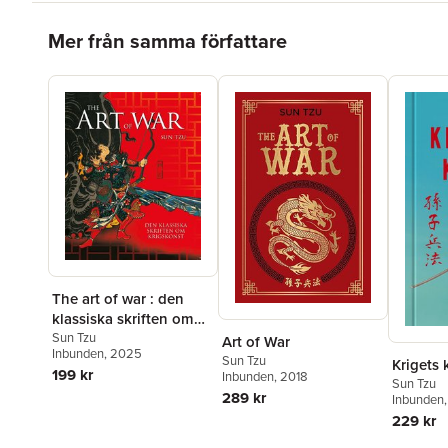
Hoppa över listan
Mer från samma författare
The art of war : den
klassiska skriften om
krigskonst
Sun Tzu
Art of War
Inbunden
, 2025
Sun Tzu
Krigets 
199 kr
Inbunden
, 2018
Sun Tzu
289 kr
Inbunden
229 kr