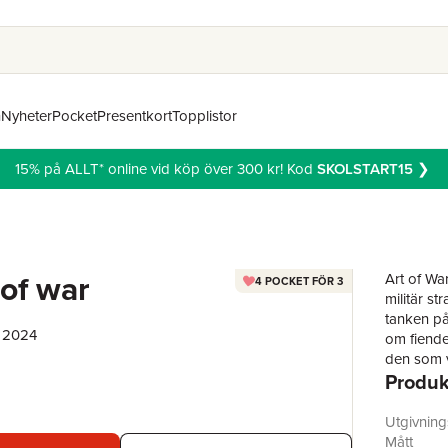
n
Nyheter
Pocket
Presentkort
Topplistor
15% på ALLT* online vid köp över 300 kr! Kod
SKOLSTART15
❯
 of war
Art of War
4 POCKET FÖR 3
militär st
tanken på 
, 2024
om fiende
den som v
Produk
kommer me
konkurren
många fra
Utgivnin
Montgome
Mått