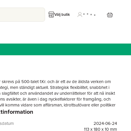
Välj butik
 skrevs på 500-talet f.Kr. och är ett av de äldsta verken om
rategi, men ständigt aktuell. Strategisk flexibilitet, snabbhet i
slagfältet och användandet av underrättelser för att nå insikt
ns avsikter, är även i dag nyckelfaktorer för framgång, och
ill komma vidare som affärsman, idrottsutövare eller politiker
tinformation
d hjälp av Art of War alltid vara steget före sina
ter. Sedan den översattes från kinesiska har den lästs av
mstående statsmän och generaler, från Napoleon till
gsdatum
2024-06-24
ry och Mao Zedong.
113 x 180 x 10 mm