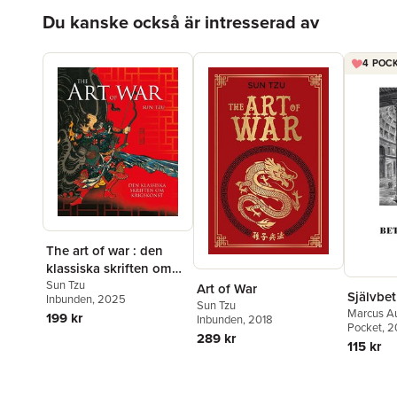
Hoppa över listan
Du kanske också är intresserad av
4 POCK
The art of war : den
klassiska skriften om
krigskonst
Sun Tzu
Art of War
Självbet
Inbunden
, 2025
Sun Tzu
Marcus Au
199 kr
Inbunden
, 2018
Pocket
, 
289 kr
115 kr