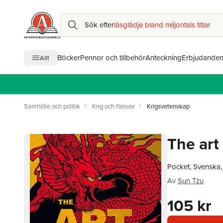
Sök efter
läsglädje bland miljontals titlar
Böcker
Pennor och tillbehör
Anteckning
Erbjudande
Allt
Samhälle och politik
Krig och försvar
Krigsvetenskap
The art
Pocket, Svenska
Av
Sun Tzu
105 kr