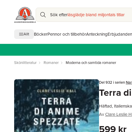
Sök efter
läsglädje bland miljontals titlar
Böcker
Pennor och tillbehör
Anteckning
Erbjudande
Allt
Skönlitteratur
Romaner
Moderna och samtida romaner
Del 932 i serien
Nar
Terra d
Häftad, Italiensk
Av
Clare Leslie H
599 kr