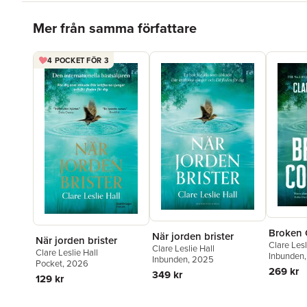
Hoppa över listan
Mer från samma författare
4 POCKET FÖR 3
Broken 
När jorden brister
När jorden brister
Clare Lesl
Clare Leslie Hall
Clare Leslie Hall
Inbunden
Inbunden
, 2025
Pocket
, 2026
269 kr
349 kr
129 kr
Hoppa över listan