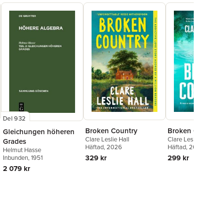
Del 932
Broken Country
Broken Countr
Gleichungen höheren
Clare Leslie Hall
Clare Leslie Hall
Grades
Häftad
, 2026
Häftad
, 2025
Helmut Hasse
329 kr
299 kr
Inbunden
, 1951
2 079 kr