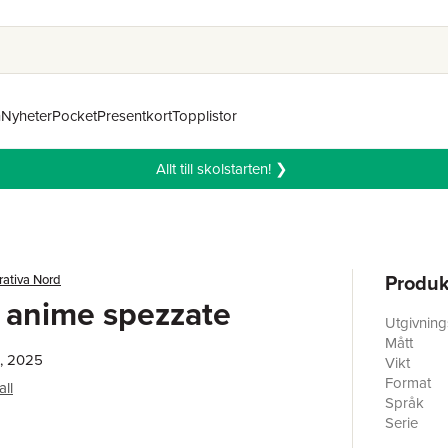
n
Nyheter
Pocket
Presentkort
Topplistor
Allt till skolstarten! ❯
Produk
rativa Nord
i anime spezzate
Utgivnin
Mått
a, 2025
Vikt
Format
all
Språk
Serie
Antal sid