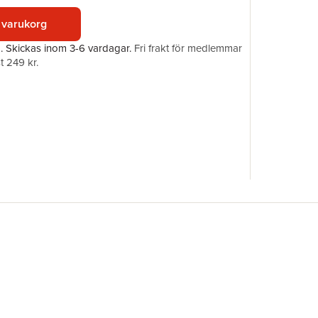
Förlag
 varukorg
ISBN
Översätta
a.
Skickas
inom 3-6 vardagar
.
Fri frakt för medlemmar
t 249 kr.