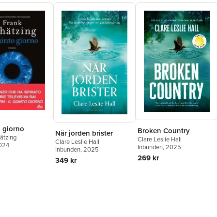
o giorno
Broken Country
När jorden brister
ätzing
Clare Leslie Hall
Clare Leslie Hall
2024
Inbunden
, 2025
Inbunden
, 2025
269 kr
349 kr