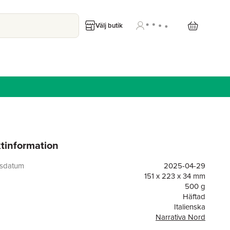
Välj butik
tinformation
gsdatum
2025-04-29
151 x 223 x 34 mm
500 g
Häftad
Italienska
Narrativa Nord
or
384