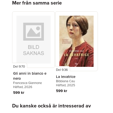
Mer från samma serie
Del 970
Del 936
Gli anni in bianco e
La levatrice
nero
Bibbiana Cau
Francesca Giannone
Häftad
, 2025
Häftad
, 2026
599 kr
599 kr
Hoppa över listan
Du kanske också är intresserad av