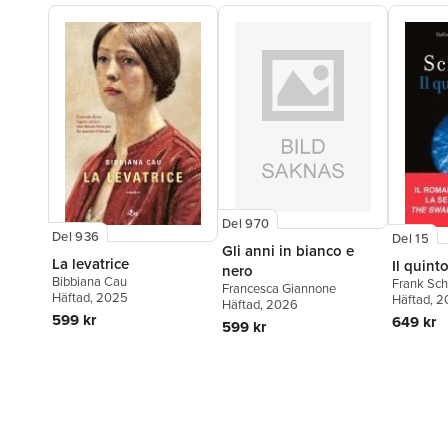
Del 970
Del 936
Del 15
Gli anni in bianco e
La levatrice
Il quint
nero
Bibbiana Cau
Frank Sch
Francesca Giannone
Häftad
, 2025
Häftad
, 
Häftad
, 2026
599 kr
649 kr
599 kr