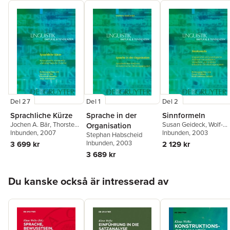
Del 27
Del 1
Del 2
Sprachliche Kürze
Sprache in der
Sinnformeln
Jochen A. Bär
,
Thorsten
Susan Geideck
,
Wolf-
Organisation
Roelcke
Inbunden
,
Anja
, 2007
Andreas Liebert
Inbunden
, 2003
Stephan Habscheid
Steinhauer
Inbunden
, 2003
3 699 kr
2 129 kr
3 689 kr
Hoppa över listan
Du kanske också är intresserad av