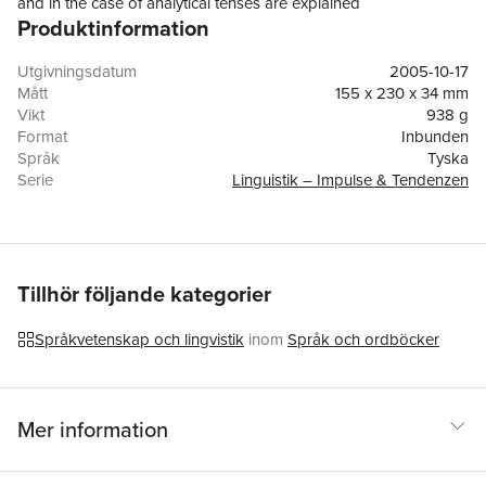
and in the case of analytical tenses are explained
Produktinformation
compositionally. After introductory material on the determination
of time and on the respective merits of the prototype and the
invariance methods, the book contains chapters on aspect in
Utgivningsdatum
2005-10-17
German, on the six traditional tenses and on the structure
Mått
155 x 230 x 34 mm
'wurde' plus infinitive.
Vikt
938 g
Format
Inbunden
Språk
Tyska
Serie
Linguistik – Impulse & Tendenzen
Antal sidor
535
Upplaga
5001
Förlag
De Gruyter
ISBN
9783110183948
Tillhör följande kategorier
Språkvetenskap och lingvistik
inom
Språk och ordböcker
Mer information