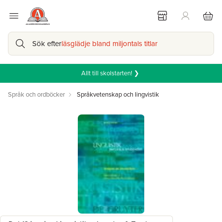
Sök efter
läsglädje bland miljontals titlar
Allt till skolstarten! ❯
Språk och ordböcker
Språkvetenskap och lingvistik