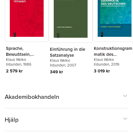
Sprache,
Konstruktionsgram
Einführung in die
Bewußtsein,
matik des
Satzanalyse
Klaus Welke
Klaus Welke
Tätigkeit
Deutschen
Klaus Welke
Inbunden
, 1986
Inbunden
, 2019
Inbunden
, 2007
2 579 kr
3 019 kr
349 kr
Akademibokhandeln
Hjälp