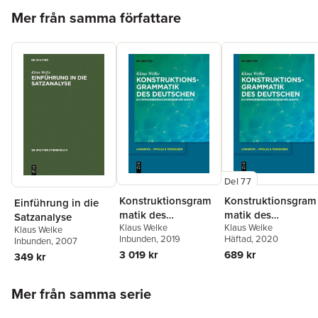
Hoppa över listan
Mer från samma författare
Del 77
Konstruktionsgram
Konstruktionsgram
Einführung in die
matik des
matik des
Satzanalyse
Klaus Welke
Klaus Welke
Deutschen
Deutschen
Klaus Welke
Inbunden
, 2019
Häftad
, 2020
Inbunden
, 2007
3 019 kr
689 kr
349 kr
Hoppa över listan
Mer från samma serie