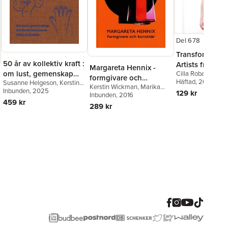
Del 678
Transformation
50 år av kollektiv kraft :
Artists from S
Margareta Hennix -
om lust, gemenskap
Cilla Robach
,
Inge
formgivare och
Häftad
, 2017
Susanne Helgeson
,
Kerstin
och konsthantverk i
Kerstin Wickman
,
Marika
konstnär
Wickman
Inbunden
,
, 2025
Love Jönsson
,
129 kr
Blås & Knåda
Bogren
Inbunden
,
Margareta Hennix
, 2016
,
Anna Mlasowsky
459 kr
Stefan Hammenbeck
289 kr