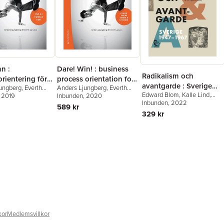
n :
Dare! Win! : business
Radikalism och
rientering för
process orientation for
avantgarde : Sverige
ungberg
,
Everth
Anders Ljungberg
,
Everth
everyone
Edward Blom
,
Kalle Lind
,
1947-1967
, 2019
Larsson
Inbunden
, 2020
Svante Nordin
Inbunden
, 2022
,
Yvonne
589 kr
Hirdman
,
Torbjörn Elensky
,
329 kr
Christian Abrahamsson
,
Birgitta Holm
,
Orvar Löfgren
,
David Thurfjell
,
Thomas
Millroth
,
Johan Redin
,
Bengt
G. Nilsson
,
Tobias Hûbinette
,
David Andersson
,
Oscar
Swartz
,
Jepser Roine
,
Cilla
Robach
,
Håkan Lindgren
,
Bo
Wennström
,
Petra Werner
,
Gunilla Kinn Blom
,
Anna-
Lena Lodenius
,
Karin
Helander
,
Jan Lumholdt
,
Åsa
kor
Medlemsvillkor
Nilsonne