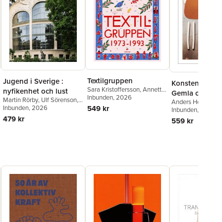
Textilgruppen
Jugend i Sverige :
Konsten att täm
Sara Kristoffersson
,
Annette
nyfikenhet och lust
Gemla och den
Fahlsten
Inbunden
,
, 2026
Louise Waldén
,
Martin Rörby
,
Ulf Sörenson
,
Anders Houltz
,
Ker
möbelindustri
Gunilla Lundahl
,
Kerstin
549 kr
Catharina Nolin
Inbunden
, 2026
,
Emma
Wickman
Inbunden
,
, 2021
Petter 
Wickman
Severinsson
,
Johan
Sara Kristoffersso
479 kr
559 kr
Mårtelius
,
Mats Edström
,
Kerstin Barup
,
Kerstin
Wickman
,
Anders Houltz
,
Ola Nylander
,
Monika
Jonson