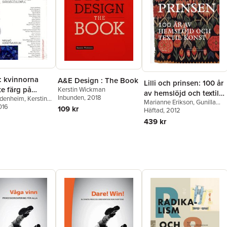
 kvinnorna
A&E Design : The Book
Lilli och prinsen: 100 år
e färg på
Kerstin Wickman
av hemslöjd och textil
Inbunden
, 2018
idenheim
,
Kerstin
Marianne Erikson
,
Gunilla
konst
016
,
Anna Johansson
,
109 kr
Lundahl
Häftad
, 2012
,
Anna Meister
,
nberg
,
Jenny von
Anneli Palmsköld
,
Uuve
439 kr
ders Rosdahl
Snidare
,
Elisabet Stavenow-
Hidemark
,
Kerstin Wickman
,
Prins Eugens
Waldemarsudde