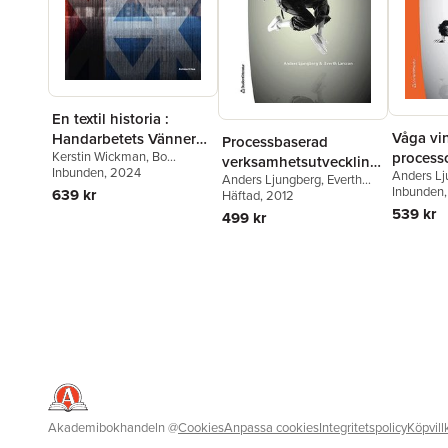
En textil historia :
Våga vin
Handarbetets Vänner
Processbaserad
processo
Kerstin Wickman
,
Bo
150 år
verksamhetsutveckling
Madestrand
Inbunden
, 2024
,
Carolina
Anders Lj
alla
Anders Ljungberg
,
Everth
: varför, vad, hur?
Söderholm
,
Cilla Robach
,
Larsson
Inbunden
639 kr
Larsson
Häftad
, 2012
Philip Warkander
539 kr
499 kr
Akademibokhandeln
@
Cookies
Anpassa cookies
Integritetspolicy
Köpvill