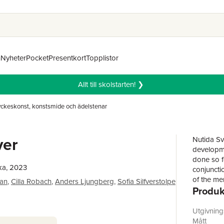
n
Nyheter
Pocket
Presentkort
Topplistor
Allt till skolstarten! ❯
ckeskonst, konstsmide och ädelstenar
ver
Nutida Sv
developme
done so f
ka, 2023
conjuncti
of the me
man
,
Cilla Robach
,
Anders Ljungberg
,
Sofia Silfverstolpe
Produk
and goldsm
The book 
experts an
Utgivnin
and golds
Mått