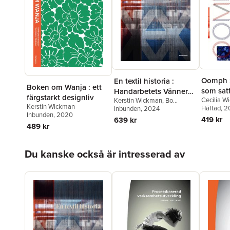
Oomph :
En textil historia :
Boken om Wanja : ett
som satt
Handarbetets Vänner
färgstarkt designliv
Cecilia W
Sverige
Kerstin Wickman
,
Bo
150 år
Kerstin Wickman
Wickman
Häftad
, 2
Madestrand
Inbunden
, 2024
,
Carolina
Inbunden
, 2020
Julia Björ
Söderholm
,
Cilla Robach
,
419 kr
639 kr
Platen
,
An
Philip Warkander
489 kr
Hoppa över listan
Du kanske också är intresserad av