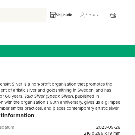
Välj butik
enskt Silver is a non-profit organisation that promotes the
nt of artistic silver and goldsmithing in Sweden, and has
or 60 years.
Tala Silver
(
Speak Silver
), published in
on with the organisation s 60th anniversary, gives us a glimpse
mber smiths practices, and places contemporary artistic silver
tinformation
ithing in a wider social, cultural and political context.
contains four essays, written by some of Sweden's foremost
d academics in the field. The essays deal with artistic silver
gsdatum
2023-09-28
mithing, as well as jewellery and corpus, from different
216 x 286 x 19 mm