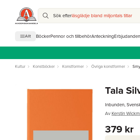
Sök efter
läsglädje bland miljontals titlar
Böcker
Pennor och tillbehör
Anteckning
Erbjudande
Allt
Kultur
Konstböcker
Konstformer
Övriga konstformer
Smy
Tala Sil
Inbunden, Svens
Av
Kerstin Wick
379 kr