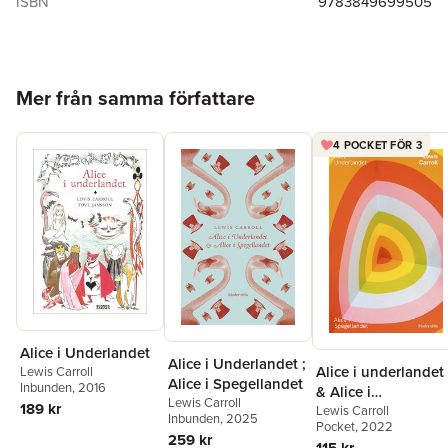
ISBN
9783849699505
Hoppa över listan
Mer från samma författare
4 POCKET FÖR 3
Alice i Underlandet
Alice i Underlandet ;
Alice i underlandet
Lewis Carroll
Alice i Spegellandet
Inbunden
, 2016
& Alice i
Lewis Carroll
189 kr
spegellandet
Lewis Carroll
Inbunden
, 2025
Pocket
, 2022
259 kr