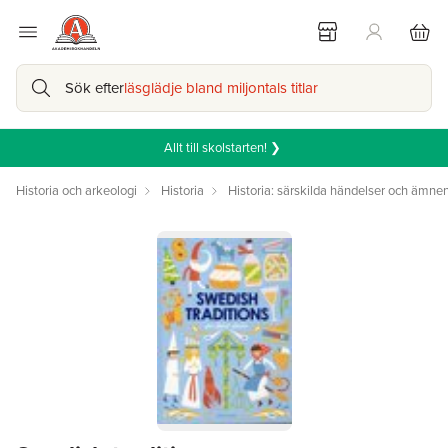
Sök efter
läsglädje bland miljontals titlar
Allt till skolstarten! ❯
Historia och arkeologi
Historia
Historia: särskilda händelser och ämne