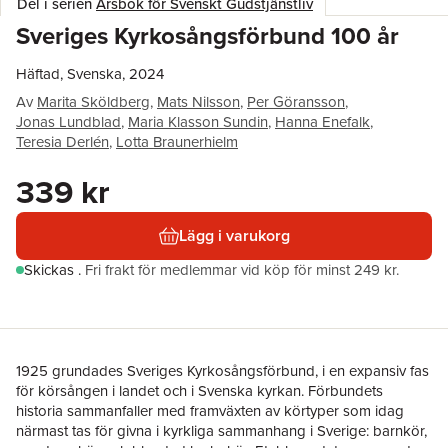
Del i serien
Årsbok för Svenskt Gudstjänstliv
Sveriges Kyrkosångsförbund 100 år
Häftad, Svenska, 2024
Av
Marita Sköldberg
,
Mats Nilsson
,
Per Göransson
,
Jonas Lundblad
,
Maria Klasson Sundin
,
Hanna Enefalk
,
Teresia Derlén
,
Lotta Braunerhielm
339 kr
Lägg i varukorg
Skickas
.
Fri frakt för medlemmar vid köp för minst 249 kr.
1925 grundades Sveriges Kyrkosångsförbund, i en expansiv fas
för körsången i landet och i Svenska kyrkan. Förbundets
historia sammanfaller med framväxten av körtyper som idag
närmast tas för givna i kyrkliga sammanhang i Sverige: barnkör,