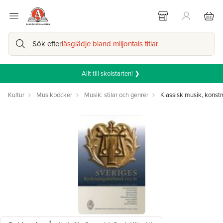
Sök efter
läsglädje bland miljontals titlar
Allt till skolstarten! ❯
Kultur
Musikböcker
Musik: stilar och genrer
Klassisk musik, konst