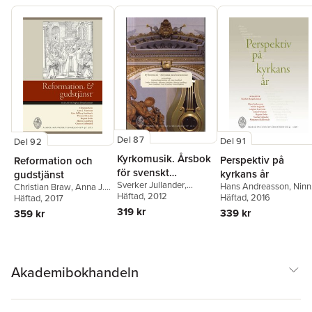
Del 87
Del 91
Del 92
Kyrkomusik. Årsbok
Perspektiv på
Reformation och
för svenskt
kyrkans år
gudstjänst
Sverker Jullander
,
gudstjänstliv
Hans Andreasson
,
Ninn
Christian Braw
,
Anna J.
Johannes Landgren
Häftad
, 2012
,
Edgardh
Häftad
, 2016
,
Magnus
Evertsson
Häftad
, 2017
,
Stina Fallberg
Mattias Lundberg
,
Jonas
Evertsson
,
Jonas
Sundmark
,
Thomas
319 kr
339 kr
359 kr
Lundblad
,
Lena
Frykman
,
Ragnar Holte
,
Girmalm
,
Ragnar Holte
,
Petersson
,
Gustaf
Sverker Jullander
,
Mattias Lundberg
,
Sjökvist
Margareta Ridderstedt
Christer Pahlmblad
Akademibokhandeln