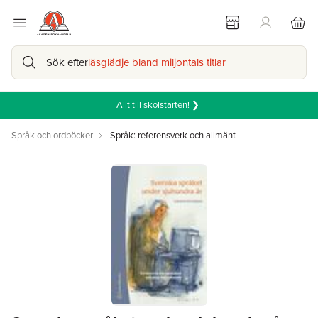
Sök efter
läsglädje bland miljontals titlar
Allt till skolstarten! ❯
Språk och ordböcker
Språk: referensverk och allmänt