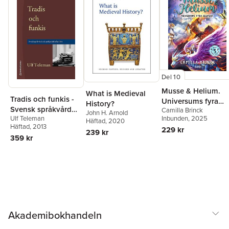
Vad som har tillkommit är dels korrigeringar och förtydliganden,
dels en uppföljning av den språkhistoriska forskningen fram till
och med 2004.
Del 10
Musse & Helium.
What is Medieval
Tradis och funkis -
Universums fyra
History?
Svensk språkvård
Camilla Brinck
element
John H. Arnold
Inbunden
, 2025
Ulf Teleman
och språkpolitik
Häftad
, 2020
Häftad
, 2013
229 kr
efter 1800
239 kr
359 kr
Akademibokhandeln