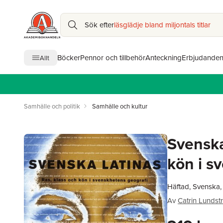
Sök efter
läsglädje bland miljontals titlar
Böcker
Pennor och tillbehör
Anteckning
Erbjudande
Allt
Samhälle och politik
Samhälle och kultur
Svenska 
kön i s
Häftad, Svenska
Av
Catrin Lundst