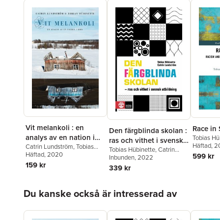
Vit melankoli : en
Race in
Den färgblinda skolan :
analys av en nation i
Tobias Hü
ras och vithet i svensk
Lundströ
Häftad
, 
kris
Catrin Lundström
,
Tobias
utbildning
Tobias Hübinette
,
Catrin
Hübinette
Häftad
, 2020
599 kr
Lundström
Inbunden
, 2022
159 kr
339 kr
Hoppa över listan
Du kanske också är intresserad av