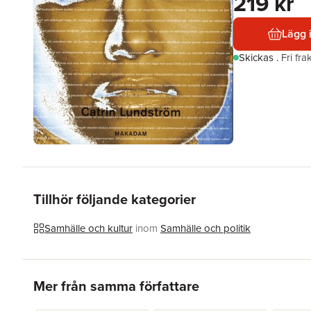
219 kr
Lägg 
Skickas
.
Fri fr
Tillhör följande kategorier
Samhälle och kultur
inom
Samhälle och politik
Hoppa över listan
Mer från samma författare