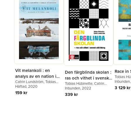
Vit melankoli : en
Race in
Den färgblinda skolan :
analys av en nation i
Tobias Hü
ras och vithet i svensk
Lundströ
Inbunden
kris
Catrin Lundström
,
Tobias
utbildning
Tobias Hübinette
,
Catrin
Hübinette
Häftad
, 2020
3 129 kr
Lundström
Inbunden
, 2022
159 kr
339 kr