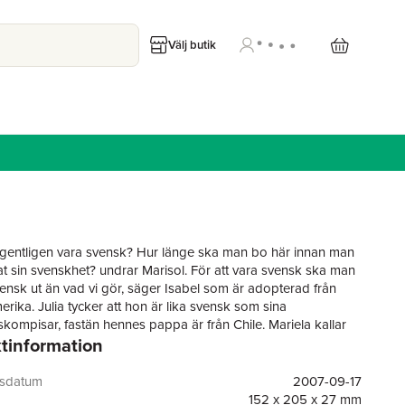
Välj butik
gentligen vara svensk? Hur länge ska man bo här innan man
at sin svenskhet? undrar Marisol. För att vara svensk ska man
ensk ut än vad vi gör, säger Isabel som är adopterad från
rika. Julia tycker att hon är lika svensk som sina
skompisar, fastän hennes pappa är från Chile. Mariela kallar
tinformation
londerar håret och skaffar blå linser för "svensk-wannabes".
 intervjua en grupp unga kvinnor med bakgrund i
ika boende i Stockholmsområdet belyser sociologen Catrin
gsdatum
2007-09-17
 frågor om svenskhet och diaspora utifrån aktuella
152 x 205 x 27 mm