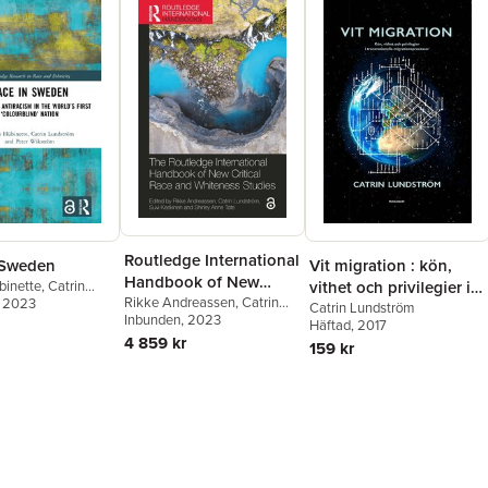
Routledge International
 Sweden
Vit migration : kön,
Handbook of New
binette
,
Catrin
vithet och privilegier i
Critical Race and
Rikke Andreassen
,
Catrin
m
, 2023
,
Peter Wikström
transnationella
Catrin Lundström
Lundström
Inbunden
, 2023
,
Suvi Keskinen
,
Whiteness Studies
Häftad
, 2017
migrationsprocesser
Shirley Anne Tate
4 859 kr
159 kr