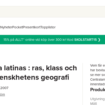
n
Nyheter
Pocket
Presentkort
Topplistor
15% på ALLT* online vid köp över 300 kr! Kod
SKOLSTART15
❯
latinas : ras, klass och
Vem får e
har bevis
venskhetens geografi
se mer sv
Centralame
innerstad
, 2007
Produk
dem som b
Genom att
röm
Latinamer
Utgivnin
Lundström
Mått