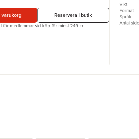
teoretiska
Vikt
Det är en
Format
i varukorg
Reservera i butik
svenska p
Språk
Sverige f
Antal sid
akt för medlemmar vid köp för minst 249 kr.
om ras oc
Förlag
och hur d
ISBN
latinas. R
skärnings
processer,
förorten o
kubanska 
villaföror
lyssnar i
latinamer
henne? Stu
teori, kul
kontext.