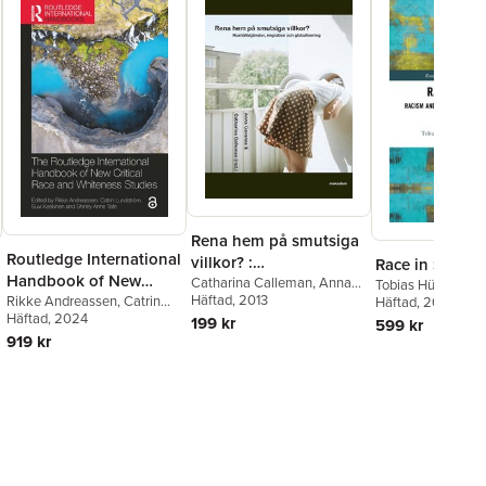
Rena hem på smutsiga
Routledge International
villkor? :
Race in Swede
Handbook of New
hushållstjänster,
Catharina Calleman
,
Anna
Tobias Hübinette
,
Gavanas
Häftad
, 2013
,
Elin Kvist
,
Catrin
Critical Race and
Rikke Andreassen
,
Catrin
Lundström
Häftad
, 2024
,
Peter
migration och
Lundström
,
Elin Peterson
,
Lundström
Häftad
, 2024
,
Suvi Keskinen
,
199 kr
Whiteness Studies
599 kr
globalisering
Oksana Shmulyar
,
Emma
Shirley Anne Tate
919 kr
Strollo
,
Gladis Aguirre Vidal