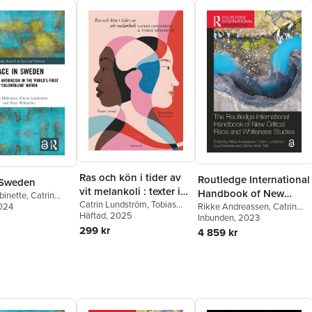
Ras och kön i tider av
Routledge International
 Sweden
vit melankoli : texter i
Handbook of New
binette
,
Catrin
urval
Catrin Lundström
,
Tobias
Critical Race and
Rikke Andreassen
,
Catrin
m
2024
,
Peter Wikström
Hübinette
Häftad
, 2025
Lundström
Inbunden
, 2023
,
Suvi Keskinen
,
Whiteness Studies
Shirley Anne Tate
299 kr
4 859 kr