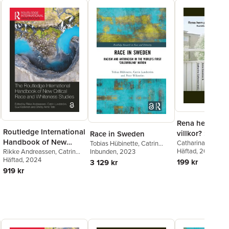
Rena hem på s
Routledge International
villkor? :
Race in Sweden
Handbook of New
hushållstjänste
Catharina Callem
Tobias Hübinette
,
Catrin
Gavanas
Häftad
, 2013
,
Elin Kvis
Critical Race and
Rikke Andreassen
,
Catrin
Lundström
Inbunden
, 2023
,
Peter Wikström
migration och
Lundström
,
Elin P
Lundström
Häftad
, 2024
,
Suvi Keskinen
,
199 kr
Whiteness Studies
3 129 kr
globalisering
Oksana Shmulyar
Shirley Anne Tate
919 kr
Strollo
,
Gladis Agu