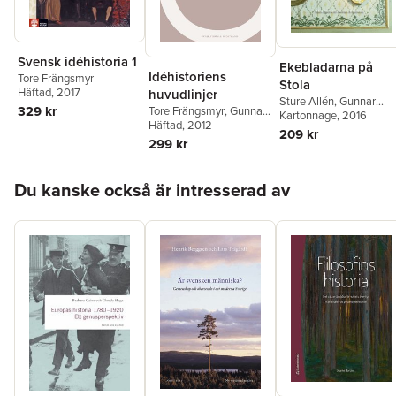
Svensk idéhistoria 1
Ekebladarna på
Idéhistoriens
Tore Frängsmyr
Stola
Häftad
, 2017
huvudlinjer
Sture Allén
,
Gunnar
329 kr
Tore Frängsmyr
,
Gunnar
Wetterberg
Kartonnage
,
, 2016
Tore
Eriksson
Häftad
, 2012
Frängsmyr
,
Charlotta
209 kr
299 kr
Wolff
Hoppa över listan
Du kanske också är intresserad av