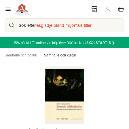
Sök efter
läsglädje bland miljontals titlar
15% på ALLT* online vid köp över 300 kr! Kod
SKOLSTART15
❯
Samhälle och politik
Samhälle och kultur