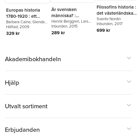
Filosofins historia :
Är svensken
Europas historia
det västerländska
människa? :
1780-1920 : ett
förnuftets äventyr
Svante Nordin
gemenskap och
Henrik Berggren
,
Lars
genusperspektiv
Barbara Caine
,
Glenda
Inbunden
, 2017
från Thales till
Trägårdh
Inbunden
, 2015
Sluga
Häftad
, 2009
oberoende i det
699 kr
postmodernismen
289 kr
329 kr
moderna Sverige
Akademibokhandeln
Hjälp
Utvalt sortiment
Erbjudanden