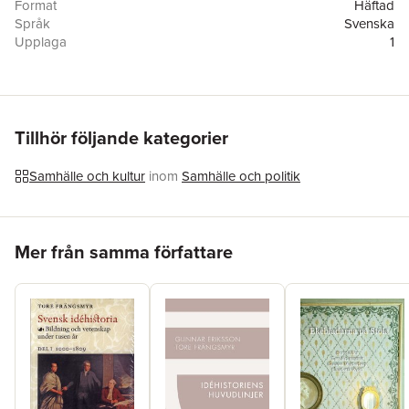
Format
Häftad
Språk
Svenska
Upplaga
1
Förlag
Natur & Kultur Allmänlitteratur
ISBN
9789127155817
Miljömärkning
FSC
Tillhör följande kategorier
Samhälle och kultur
inom
Samhälle och politik
Hoppa över listan
Mer från samma författare