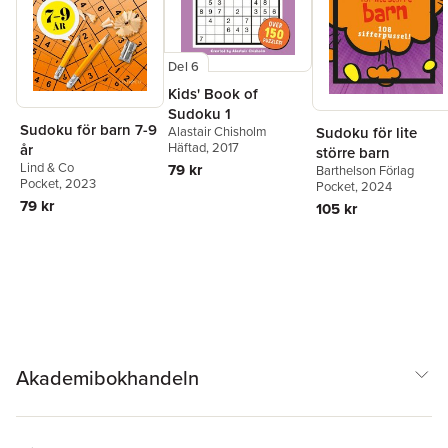
Del 6
Kids' Book of
Sudoku 1
Sudoku för barn 7-9
Sudoku för lite
Alastair Chisholm
Häftad
, 2017
år
större barn
Lind & Co
79 kr
Barthelson Förlag
Pocket
, 2023
Pocket
, 2024
79 kr
105 kr
Akademibokhandeln