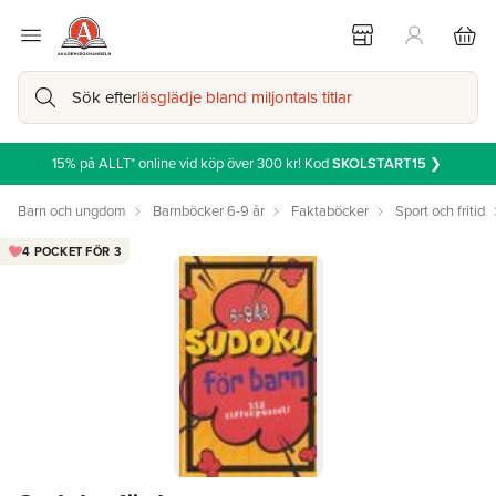
Sök efter
läsglädje bland miljontals titlar
15% på ALLT* online vid köp över 300 kr! Kod
SKOLSTART15
❯
Barn och ungdom
Barnböcker 6-9 år
Faktaböcker
Sport och fritid
4 POCKET FÖR 3