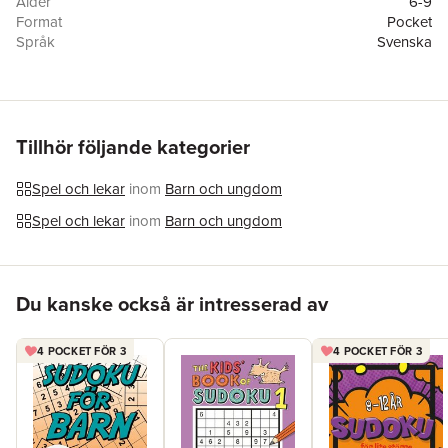
Ålder
6-9
Format
Pocket
Språk
Svenska
Läsålder
6-9
Antal sidor
176
Förlag
Barthelson Förlag
ISBN
9781398841697
Tillhör följande kategorier
Spel och lekar
inom
Barn och ungdom
Spel och lekar
inom
Barn och ungdom
Hoppa över listan
Du kanske också är intresserad av
4 POCKET FÖR 3
4 POCKET FÖR 3