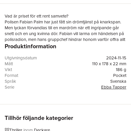
Vad är priset för ett rent samvete?
Polisen Fabian Palm har just fått sin drömtjänst på knarkspan.
Men lyckan förvandlas till en mardröm när ett ingripande går
snett och en ung kvinna dör. Fabian vill larma om händelsen på
polisradion, men hans gruppchef hindrar honom varför offra allt
Produktinformation
för en tjackhora?
Kort därefter grips en uteliggare för mordet. Det verkar som en
vattentät plan, tills det visar sig att den hemlöse är en före
Utgivningsdatum
2024-11-15
detta entreprenör med goda kontakter. Han skaffar sig det
Mått
110 x 178 x 22 mm
bästa försvaret man kan få, utredaren Ebba Tapper på Köhlers
Vikt
186 g
Advokatbyrå. Snart har Fabian och hans kollegor Ebba i
Format
Pocket
hasorna och ju närmare sanningen hon kommer, desto större
Språk
Svenska
blir splittringen i polisgruppen.
Serie
Ebba Tapper
Styrkan
är den tredje fristående delen i serien om den före detta
Antal sidor
351
polisen Ebba Tapper som arbetar som utredare på en av
Förlag
Bokfabriken
Sveriges främsta advokatbyråer. Styrkan, en halsbrytande thriller
ISBN
9789180311946
och ett tankeväckande polisdrama, är signerad en av de allra
skarpaste svenska deckarförfattarna idag Anna Karolina.
Tillhör följande kategorier
ANNA KAROLINA har arbetat som polis i femton år och är känd
för sina trovärdiga kriminalromaner. Första boken i hennes
Thriller
inom
Deckare