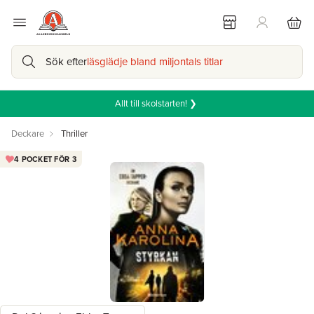
Sök efter
läsglädje bland miljontals titlar
Allt till skolstarten! ❯
Deckare
Thriller
4 POCKET FÖR 3