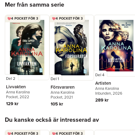
Mer från samma serie
4 POCKET FÖR 3
4 POCKET FÖR 3
Del 4
Del 2
Del 1
Artisten
Livvakten
Försvararen
Anna Karolina
Anna Karolina
Anna Karolina
Inbunden
, 2026
Pocket
, 2022
Pocket
, 2021
289 kr
129 kr
105 kr
Hoppa över listan
Du kanske också är intresserad av
4 POCKET FÖR 3
4 POCKET FÖR 3