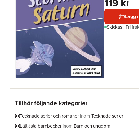
119 kr
Lägg i
Skickas
.
Fri fr
Tillhör följande kategorier
Tecknade serier och romaner
inom
Tecknade serier
Lättlästa barnböcker
inom
Barn och ungdom