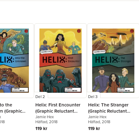
Del 2
Del 3
nto the
Helix: First Encounter
Helix: The Stranger
 (Graphic
(Graphic Reluctant
(Graphic Reluctant
t Reader)
x
Reader)
Jamie Hex
Reader)
Jamie Hex
018
Häftad
, 2018
Häftad
, 2018
119 kr
119 kr