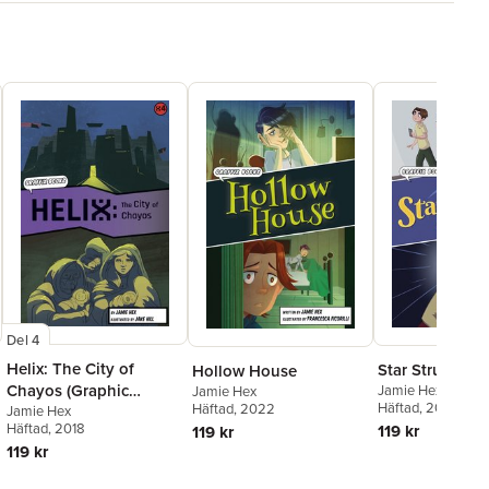
Del 4
Helix: The City of
Star Struck
Hollow House
Chayos (Graphic
Jamie Hex
Jamie Hex
Häftad
, 2023
Häftad
, 2022
Reluctant Reader)
Jamie Hex
Häftad
, 2018
119 kr
119 kr
119 kr