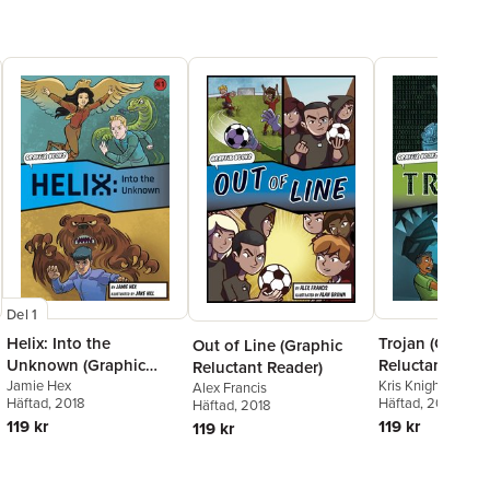
Del 1
Helix: Into the
Trojan (Graphi
Out of Line (Graphic
Unknown (Graphic
Reluctant Read
Reluctant Reader)
Reluctant Reader)
Jamie Hex
Kris Knight
Alex Francis
Häftad
, 2018
Häftad
, 2018
Häftad
, 2018
119 kr
119 kr
119 kr