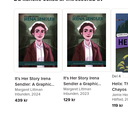
Del 4
It's Her Story Irena
It's Her Story Irena
Helix: T
Sendler a Graphic
Sendler: A Graphic
Chayos 
Novel
Margaret Littman
Novel
Margaret Littman
Inbunden
, 2023
Inbunden
, 2024
Reluctan
Jamie He
Häftad
, 2
129 kr
439 kr
119 kr