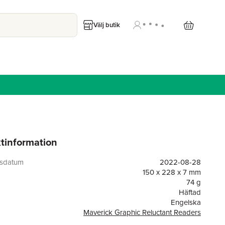
Välj butik
tinformation
gsdatum
2022-08-28
150 x 228 x 7 mm
74 g
Häftad
Engelska
Maverick Graphic Reluctant Readers
or
32