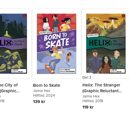
Del 3
he City of
Helix: The Stranger
Born to Skate
(Graphic
(Graphic Reluctant
Jamie Hex
Häftad
, 2024
t Reader)
x
Reader)
Jamie Hex
018
Häftad
, 2018
139 kr
119 kr