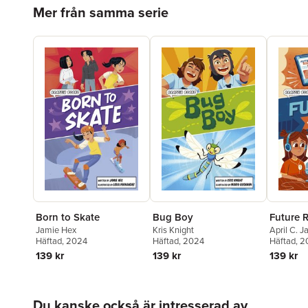
Hoppa över listan
Mer från samma serie
Born to Skate
Bug Boy
Future 
Jamie Hex
Kris Knight
April C. 
Häftad
, 2024
Häftad
, 2024
Häftad
, 
139 kr
139 kr
139 kr
Hoppa över listan
Du kanske också är intresserad av