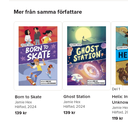
Hoppa över listan
Mer från samma författare
Del 1
Helix: I
Ghost Station
Born to Skate
Unknown
Jamie Hex
Jamie Hex
Häftad
, 2024
Häftad
, 2024
Reluctan
Jamie He
Häftad
, 2
139 kr
139 kr
119 kr