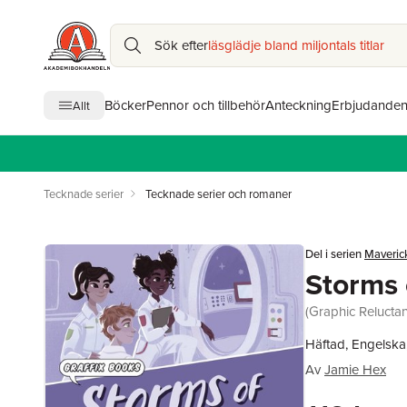
Sök efter
läsglädje bland miljontals titlar
Böcker
Pennor och tillbehör
Anteckning
Erbjudande
Allt
Tecknade serier
Tecknade serier och romaner
Del i serien
Maveric
Storms 
(Graphic Relucta
Häftad, Engelska
Av
Jamie Hex