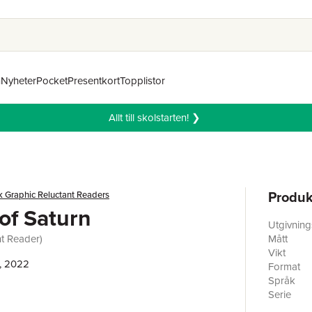
n
Nyheter
Pocket
Presentkort
Topplistor
Allt till skolstarten! ❯
Produk
k Graphic Reluctant Readers
of Saturn
Utgivnin
nt Reader)
Mått
Vikt
, 2022
Format
Språk
Serie
Antal sid