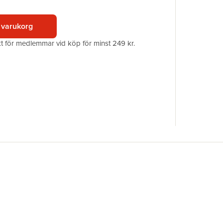
Förlag
Illustratör
 varukorg
ISBN
akt för medlemmar vid köp för minst 249 kr.