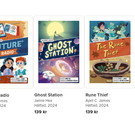
Ghost Station
Rune Thief
Radio
Jamie Hex
April C. James
James
Häftad
, 2024
Häftad
, 2024
2024
139 kr
139 kr