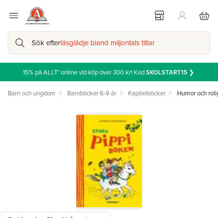
Sök efter
läsglädje bland miljontals titlar
15% på ALLT* online vid köp över 300 kr! Kod
SKOLSTART15
❯
Barn och ungdom
Barnböcker 6-9 år
Kapitelböcker
Humor och roli