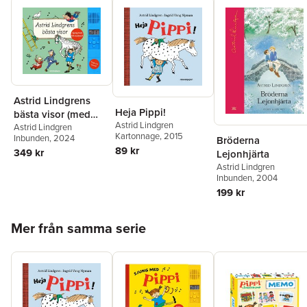
Astrid Lindgrens
Heja Pippi!
bästa visor (med
Astrid Lindgren
ljudmodul)
Astrid Lindgren
Kartonnage
, 2015
Inbunden
, 2024
Bröderna
89 kr
349 kr
Lejonhjärta
Astrid Lindgren
Inbunden
, 2004
199 kr
Hoppa över listan
Mer från samma serie