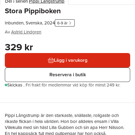
Del i serien
Pippi Långstrump
Stora Pippiboken
Inbunden, Svenska, 2024
6-9 år
Av
Astrid Lindgren
329 kr
Lägg i varukorg
Reservera i butik
Skickas
.
Fri frakt för medlemmar vid köp för minst 249 kr.
Pippi Långstrump är den starkaste, snällaste, roligaste och
rikaste flickan i hela världen. Hon bor alldeles ensam i Villa
Villekulla med sin häst Lilla Gubben och sin apa Herr Nilsson.
En hel kappsäck full med gullpengar har hon också.