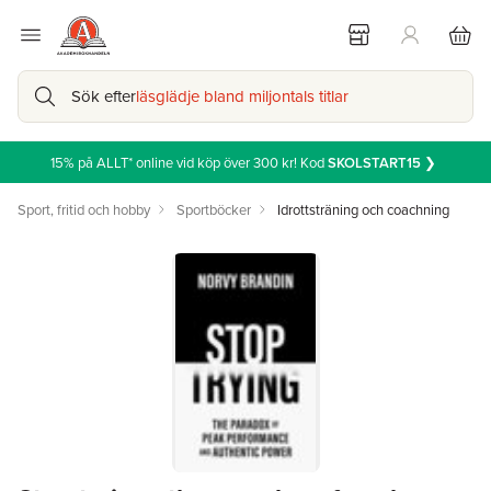
Sök efter
läsglädje bland miljontals titlar
15% på ALLT* online vid köp över 300 kr! Kod
SKOLSTART15
❯
Sport, fritid och hobby
Sportböcker
Idrottsträning och coachning