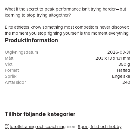
What if the secret to peak performance isn't trying harder—but
learning to stop trying altogether?
Elite athletes know something most competitors never discover:
the moment you stop fighting yourself is the moment everything
Produktinformation
clicks. The doubt quiets. The body takes over. Performance
flows.
Utgivningsdatum
2026-03-31
The Swedes call it Bara åk—just go. No hesitation. No
Mått
203 x 13 x 131 mm
overthinking. Full commitment.
Vikt
350 g
Format
Häftad
In Stop Trying, Norvy Brandin reveals the mental training system
Språk
Engelska
that separates good athletes from great ones. Drawing on
Antal sidor
240
decades of competitive experience, deep meditative training,
Förlag
NB Communication AB
and coaching elite performers worldwide, he offers a radical yet
ISBN
9789199111810
practical approach: stop building more mental machinery and
start accessing the authentic power that's already within you.
Tillhör följande kategorier
This isn't another book about grinding harder. It's an invitation
to discover what emerges when you get out of your own way.
Idrottsträning och coachning
inom
Sport, fritid och hobby