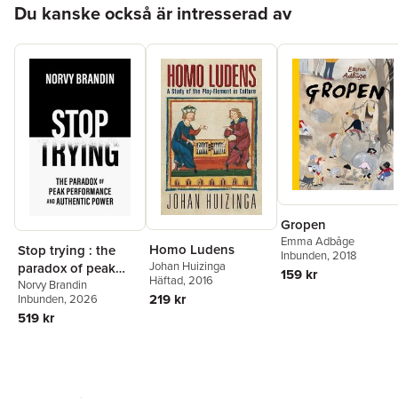
Du kanske också är intresserad av
Gropen
Emma Adbåge
Homo Ludens
Stop trying : the
Inbunden
, 2018
Johan Huizinga
paradox of peak
159 kr
Häftad
, 2016
performance and
Norvy Brandin
219 kr
Inbunden
, 2026
authentic power
519 kr