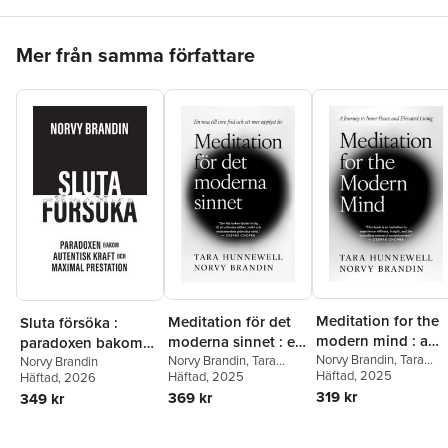
Stop trying. Start flowing. Access what's already inside you.
Hoppa över listan
Mer från samma författare
Meditation for the
Meditation för det
Sluta försöka :
modern mind : a
moderna sinnet : en
paradoxen bakom
journey to inner
Norvy Brandin
,
Tara
resa till inre frid och
Norvy Brandin
,
Tara
maximal prestation
Norvy Brandin
Hunnewell
Häftad
, 2025
Hunnewell
Häftad
, 2025
Häftad
, 2026
peace and elevated
ett mer upplyst liv
och autentisk kraft
319 kr
369 kr
349 kr
living
Hoppa över listan