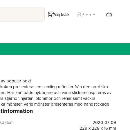
Välj butik
 av populär bok!
 boken presenteras en samling mönster från den nordiska
ten. Här kan både nybörjare och vana stickare inspireras av
lla stjärnor, hjärtan, blommor och renar samt vackra
ka mönster. Varje mönster presenteras med handstickade
tinformation
 naturlig storlek tillsammans med tydliga diagram. Många av
har dessutom färgdiagram med flera alternativ och förslag.
nster kan kombineras på en rad olika sätt i exempelvis
gsdatum
2020-07-09
alsdukar och mössor. Dessutom innehåller
Sticka nordiskt f
yra
229 x 228 x 16 mm