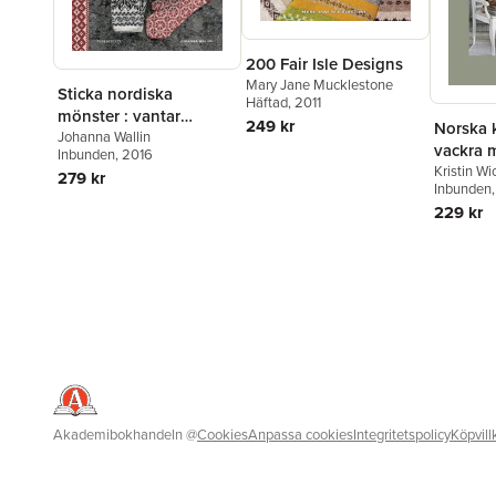
200 Fair Isle Designs
Mary Jane Mucklestone
Sticka nordiska
Häftad
, 2011
mönster : vantar
249 kr
Norska k
mössor sockor
Johanna Wallin
vackra m
Inbunden
, 2016
sticka
Kristin W
279 kr
Inbunden
229 kr
Akademibokhandeln
@
Cookies
Anpassa cookies
Integritetspolicy
Köpvill