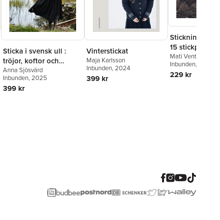
Stickning från F
15 stickprojek
Sticka i svensk ull :
Vinterstickat
inspiration frå
Mati Ventrillon
tröjor, koftor och
Maja Karlsson
Inbunden
, 2021
traditionella m
Inbunden
, 2024
småvarmt av Anna
Anna Sjösvärd
229 kr
Inbunden
, 2025
399 kr
Sjösvärd
399 kr