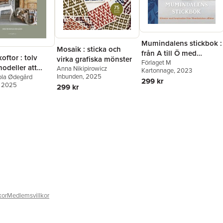
Mumindalens stickbok :
Mosaik : sticka och
från A till Ö med
oftor : tolv
virka grafiska mönster
Mumin
Förlaget M
odeller att
Anna Nikipirowicz
Kartonnage
, 2023
Inbunden
, 2025
iola Ødegård
299 kr
, 2025
299 kr
kor
Medlemsvillkor