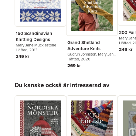
200 Fair
150 Scandinavian
Mary Jan
Knitting Designs
Grand Shetland
Häftad
, 2
Mary Jane Mucklestone
Adventure Knits
249 kr
Häftad
, 2013
Gudrun Johnston
,
Mary Jane
249 kr
Mucklestone
Häftad
, 2026
,
Laine
269 kr
Hoppa över listan
Du kanske också är intresserad av