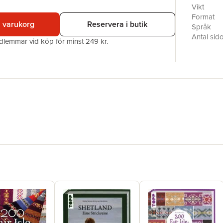
spännande
Vikt
egna des
Format
i varukorg
Reservera i butik
Olika tek
Språk
bilder. H
Antal sid
edlemmar vid köp för minst 249 kr.
avmasknin
Förlag
MARY JAN
ISBN
uppfinning
Originaltit
och har re
Översätta