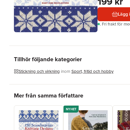
199 kr
Lägg 
.
Fri frakt för m
Tillhör följande kategorier
Stickning och virkning
inom
Sport, fritid och hobby
Hoppa över listan
Mer från samma författare
NYHET