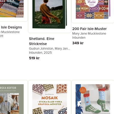
 Isle Designs
200 Fair Isle-Muster
e Mucklestone
Mary Jane Mucklestone
011
Inbunden
Shetland. Eine
349 kr
Strickreise
Gudrun Johnston
,
Mary Jane
Mucklestone
Inbunden
, 2025
519 kr