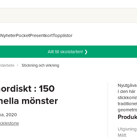
n
Nyheter
Pocket
Presentkort
Topplistor
Allt till skolstarten! ❯
ndarbete
Stickning och virkning
ordiskt : 150
Nyutgåva
I den här
onella mönster
stickkons
traditione
geometris
ka, 2020
Produk
exempel i
mönstren 
cklestone
Bokens mö
Utgivnin
tröjor, h
Mått