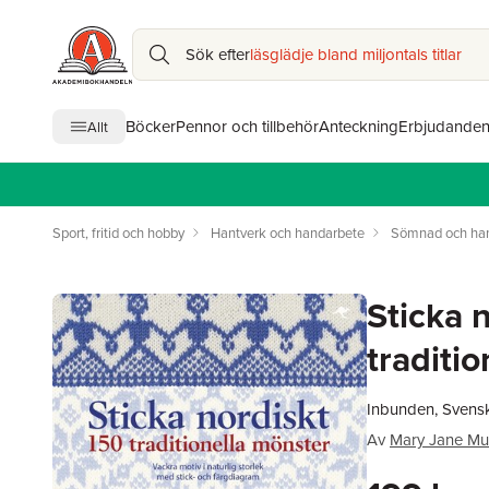
Sök efter
läsglädje bland miljontals titlar
Böcker
Pennor och tillbehör
Anteckning
Erbjudande
Allt
Sport, fritid och hobby
Hantverk och handarbete
Sömnad och ha
Sticka n
traditi
Inbunden, Svens
Av
Mary Jane Mu