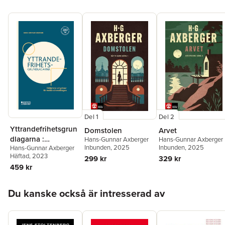
Innehåller ett nyskrivet efterord av författaren.
Del 1
Del 2
Yttrandefrihetsgrun
Domstolen
Arvet
dlagarna :
Hans-Gunnar Axberger
Hans-Gunnar Axberger
Inbunden
, 2025
Inbunden
, 2025
Hans-Gunnar Axberger
rättigheter och
Häftad
, 2023
299 kr
329 kr
gränser för medier
459 kr
och medborgare
Hoppa över listan
Du kanske också är intresserad av