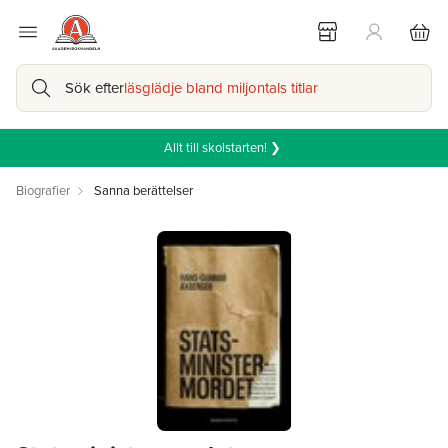
Sök efter
läsglädje bland miljontals titlar
Allt till skolstarten! ❯
Biografier
Sanna berättelser