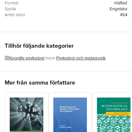
Format
Häftad
Språk
Engelska
Antal sidor
454
Förlag
MIT Press Ltd
ISBN
9780262052511
Tillhör följande kategorier
Kognitiv psykologi
inom
Psykologi och pedagogik
Hoppa över listan
Mer från samma författare