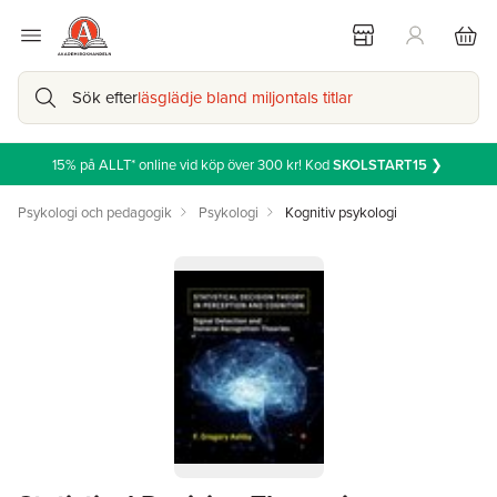
Sök efter
läsglädje bland miljontals titlar
15% på ALLT* online vid köp över 300 kr! Kod
SKOLSTART15
❯
Psykologi och pedagogik
Psykologi
Kognitiv psykologi