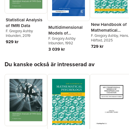
Statistical Analysis
New Handbook of
of fMRI Data
Multidimensional
Mathematical
F. Gregory Ashby
Models of
Inbunden
, 2019
Psychology: Volum
F. Gregory Ashby
,
Hans
Perception and
F. Gregory Ashby
Colonius
Häftad
, 2025
,
Ehtibar N.
929 kr
3, Perceptual and
Inbunden
, 1992
Cognition
Dzhafarov
729 kr
Cognitive Processe
3 039 kr
Hoppa över listan
Du kanske också är intresserad av