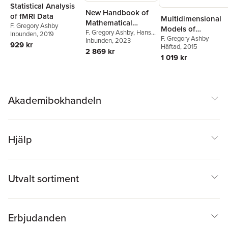
Statistical Analysis
New Handbook of
of fMRI Data
Multidimensional
Mathematical
F. Gregory Ashby
Models of
Psychology: Volume
F. Gregory Ashby
,
Hans
Inbunden
, 2019
Perception and
F. Gregory Ashby
Colonius
Inbunden
,
, 2023
Ehtibar N.
3, Perceptual and
929 kr
Häftad
, 2015
Cognition
Dzhafarov
2 869 kr
Cognitive Processes
1 019 kr
Akademibokhandeln
Hjälp
Utvalt sortiment
Erbjudanden