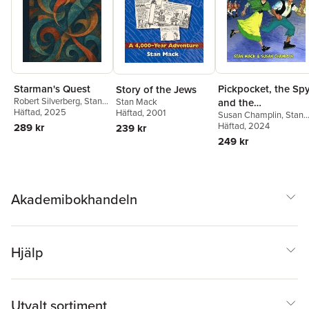
Starman's Quest
Pickpocket, the Spy
Story of the Jews
Robert Silverberg
,
Stan
and the
Stan Mack
Mack
Häftad
, 2025
Häftad
, 2001
Susan Champlin
,
Stan
Lobsterbacks
Mack
Häftad
, 2024
289 kr
239 kr
249 kr
Akademibokhandeln
Hjälp
Utvalt sortiment