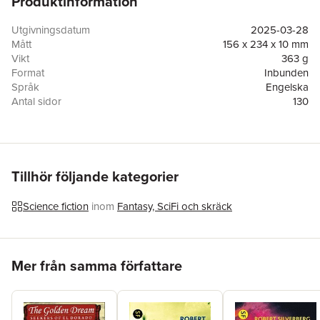
Produktinformation
Utgivningsdatum
2025-03-28
Mått
156 x 234 x 10 mm
Vikt
363 g
Format
Inbunden
Språk
Engelska
Antal sidor
130
Förlag
Anson Street Press
ISBN
9781023184601
Tillhör följande kategorier
Science fiction
inom
Fantasy, SciFi och skräck
Hoppa över listan
Mer från samma författare