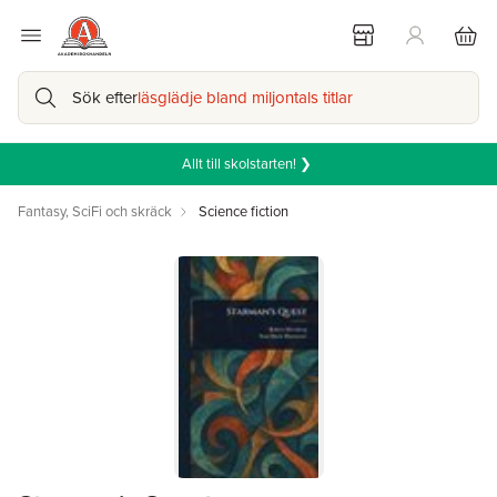
Sök efter
läsglädje bland miljontals titlar
Allt till skolstarten! ❯
Fantasy, SciFi och skräck
Science fiction