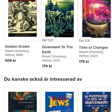
Del 123
Del 231
Golden Dream
Downward To The
Time of Changes
Robert Silverberg
Earth
Robert Silverberg
Häftad
, 1996
Häftad
, 2020
Robert Silverberg
509 kr
Häftad
, 2015
179 kr
179 kr
Hoppa över listan
Du kanske också är intresserad av