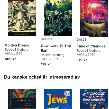
Del 123
Del 231
Golden Dream
Downward To The
Time of Changes
Robert Silverberg
Earth
Robert Silverberg
Häftad
, 1996
Häftad
, 2020
Robert Silverberg
509 kr
Häftad
, 2015
179 kr
179 kr
Hoppa över listan
Du kanske också är intresserad av