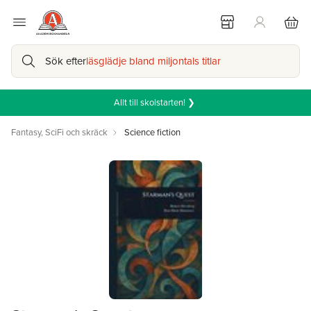
Sök efter
läsglädje bland miljontals titlar
Allt till skolstarten! ❯
Fantasy, SciFi och skräck
Science fiction