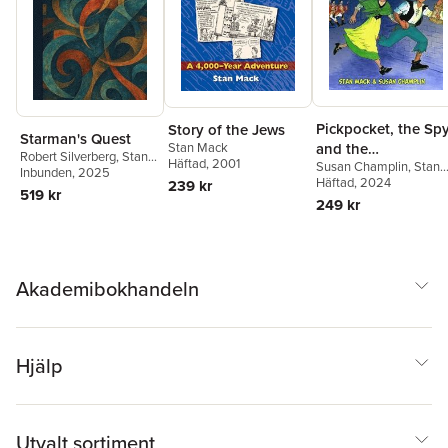
Pickpocket, the Spy
Story of the Jews
Starman's Quest
and the
Stan Mack
Robert Silverberg
,
Stan
Häftad
, 2001
Susan Champlin
,
Stan
Lobsterbacks
Mack
Inbunden
, 2025
Mack
Häftad
, 2024
239 kr
519 kr
249 kr
Akademibokhandeln
Hjälp
Utvalt sortiment