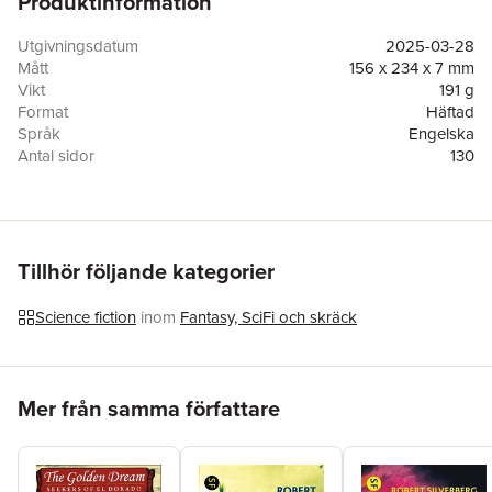
Produktinformation
Utgivningsdatum
2025-03-28
Mått
156 x 234 x 7 mm
Vikt
191 g
Format
Häftad
Språk
Engelska
Antal sidor
130
Förlag
Anson Street Press
ISBN
9781023184540
Tillhör följande kategorier
Science fiction
inom
Fantasy, SciFi och skräck
Hoppa över listan
Mer från samma författare