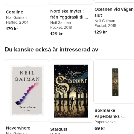
Oceanen vid vägen
Nordiska myter :
Coraline
slut
från Yggdrasil till
Neil Gaiman
Neil Gaiman
Häftad
, 2004
Ragnarök
Neil Gaiman
Pocket
, 2015
Pocket
, 2018
179 kr
129 kr
129 kr
Hoppa över listan
Du kanske också är intresserad av
Bokmärke
Paperblanks -
Fourth Wing
Paperblanks
Neverwhere
Shadows of Navarr
69 kr
Stardust
Neil Gaiman