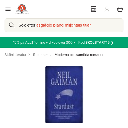
Sök efter
läsglädje bland miljontals titlar
15% på ALLT* online vid köp över 300 kr! Kod
SKOLSTART15
❯
Skönlitteratur
Romaner
Moderna och samtida romaner