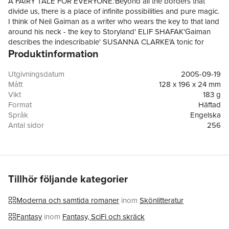
A FAIRY TALE FOR EVERYONE.'Beyond all the borders that
divide us, there is a place of infinite possibilities and pure magic.
I think of Neil Gaiman as a writer who wears the key to that land
around his neck - the key to Storyland' ELIF SHAFAK'Gaiman
describes the indescribable' SUSANNA CLARKE'A tonic for
Produktinformation
these turbulent times' IRISH TIMESTHE ACCLAIMED,
ENCHANTING FILM ADAPTATION STARS ROBERT DE NIRO,
CLAIRE DANES, RUPERT EVERETT, MICHELLE PFEIFFER AND
Utgivningsdatum
2005-09-19
MANY MORE FAVOURITES...---'I wanted to write a story that
Mått
128 x 196 x 24 mm
would feel, to the reader, like something he or she had always
Vikt
183 g
known' NEIL GAIMAN---At the dawn of the Victorian era, life
Format
Häftad
moves leisurely in the sleepy village of Wall.Young Tristran Thorn
Språk
Engelska
has lost his heart to the beautiful Victoria Forester and, to win
Antal sidor
256
her love, vows to bring her a star they see fall from the night
Förlag
Headline Publishing Group
sky.It is an oath that sends him over the town's ancient wall and
ISBN
9780755322824
into the mysterious land of Faerie - a world that is dangerous
and strange beyond imagining . . .NEIL GAIMAN. WITH
STORIES COME POSSIBILITIES.---**Includes 'Wall, A Prologue',
Tillhör följande kategorier
reading-group discussion questions and an interview with Neil
Gaiman**
Moderna och samtida romaner
inom
Skönlitteratur
Fantasy
inom
Fantasy, SciFi och skräck