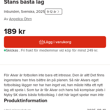
Stans bästa lag
Inbunden, Svenska, 2025
9-12 år
Av
Angelica Öhrn
189 kr
Lägg i varukorg
Skickas
.
Fri frakt för medlemmar vid köp för minst 249 kr.
För Alvar är fotbollen inte bara ett intresse. Den är allt! Det finns
ingenstans han trivs bättre än på planen. Så när Alvars eget
fotbollslag lägger ner har han inget val, han måste hitta ett nytt
lag att spela i. Som tur är får Alvar och hans två kompisar plats i
Nyby SK stans bästa fotbollslag. I det här laget spelar man inte
Produktinformation
för att ha kul, man spelar för att vinna. För att bli bäst. Till en
början känns det spännande. Alvar hoppas på att bli bättre än
han någonsin varit på fotboll och ser fram emot fler träningar