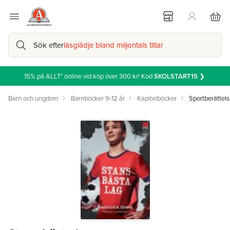
Sök efter
läsglädje bland miljontals titlar
15% på ALLT* online vid köp över 300 kr! Kod
SKOLSTART15
❯
Barn och ungdom
Barnböcker 9-12 år
Kapitelböcker
Sportberättels