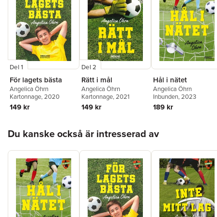
Del 1
Del 2
För lagets bästa
Rätt i mål
Hål i nätet
Angelica Öhrn
Angelica Öhrn
Angelica Öhrn
Kartonnage
, 2020
Kartonnage
, 2021
Inbunden
, 2023
149 kr
149 kr
189 kr
Hoppa över listan
Du kanske också är intresserad av