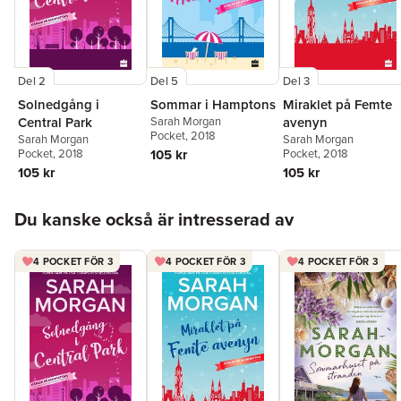
Del 2
Del 5
Del 3
Solnedgång i
Sommar i Hamptons
Miraklet på Femte
Central Park
Sarah Morgan
avenyn
Pocket
, 2018
Sarah Morgan
Sarah Morgan
Pocket
, 2018
105 kr
Pocket
, 2018
105 kr
105 kr
Hoppa över listan
Du kanske också är intresserad av
4 POCKET FÖR 3
4 POCKET FÖR 3
4 POCKET FÖR 3