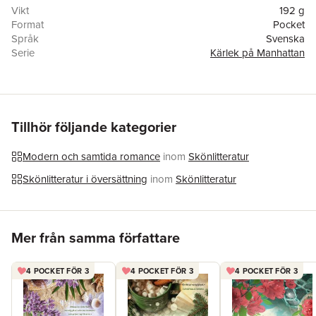
Vikt
192 g
Format
Pocket
Språk
Svenska
Serie
Kärlek på Manhattan
Antal sidor
358
Förlag
HarperCollins Nordic
ISBN
9789150941456
Originaltitel
Sleepless in Manhattan
Översättare
Susanne Mickelsson Sparv
Tillhör följande kategorier
Modern och samtida romance
inom
Skönlitteratur
Skönlitteratur i översättning
inom
Skönlitteratur
Hoppa över listan
Mer från samma författare
4 POCKET FÖR 3
4 POCKET FÖR 3
4 POCKET FÖR 3