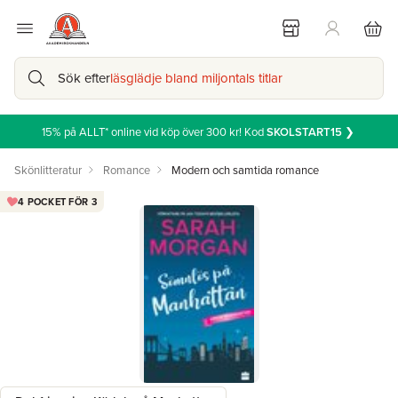
Sök efter
läsglädje bland miljontals titlar
15% på ALLT* online vid köp över 300 kr! Kod
SKOLSTART15
❯
Skönlitteratur
Romance
Modern och samtida romance
4 POCKET FÖR 3