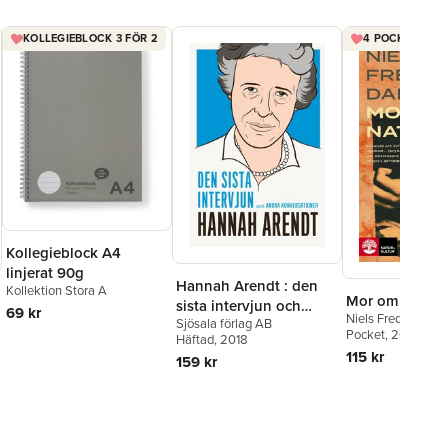
KOLLEGIEBLOCK 3 FÖR 2
4 POCKET FÖR 
Kollegieblock A4
linjerat 90g
Hannah Arendt : den
Kollektion Stora A
Mor om natten
sista intervjun och
69 kr
Niels Fredrik Dahl
Sjösala förlag AB
andra konversationer
Pocket
, 2025
Häftad
, 2018
115 kr
159 kr