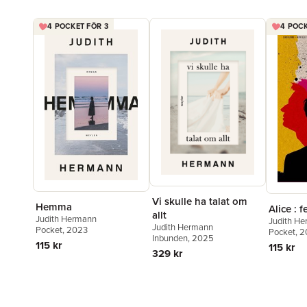
4 POCKET FÖR 3
4 POCK
Vi skulle ha talat om
Hemma
Alice : 
allt
Judith Hermann
Judith H
Judith Hermann
Pocket
, 2023
Pocket
, 
Inbunden
, 2025
115 kr
115 kr
329 kr