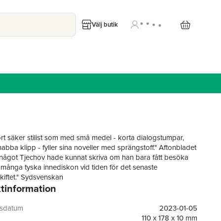
Välj butik
rt säker stilist som med små medel - korta dialogstumpar,
abba klipp - fyller sina noveller med sprängstoff." Aftonbladet
 något Tjechov hade kunnat skriva om han bara fått besöka
gt många tyska innediskon vid tiden för det senaste
skiftet." Sydsvenskan
tinformation
ung, rotlös generation som efter murens fall försöker hitta
det nya världsläget. De festar i Berlin, tar sin tillflykt till avlägsna
ller gömmer sig i New York. Allt för att slippa ta de
gsdatum
2023-01-05
 besluten om framtiden. Och ibland blir det inte bara senare,
110 x 178 x 10 mm