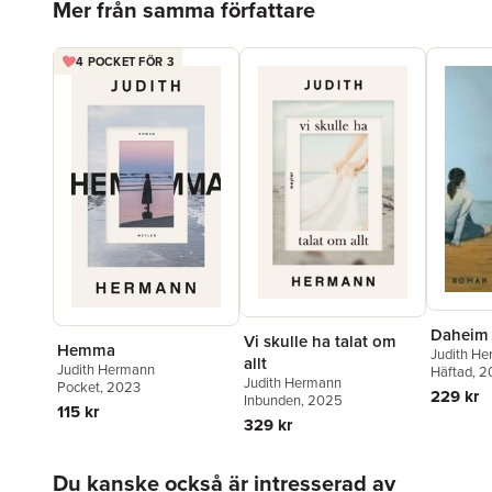
Mer från samma författare
4 POCKET FÖR 3
Daheim
Vi skulle ha talat om
Hemma
Judith H
allt
Judith Hermann
Häftad
, 
Judith Hermann
Pocket
, 2023
229 kr
Inbunden
, 2025
115 kr
329 kr
Hoppa över listan
Du kanske också är intresserad av