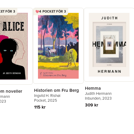
ET FÖR 3
4 POCKET FÖR 3
Hemma
Historien om Fru Berg
fem noveller
Judith Hermann
Ingvild H. Rishøi
ermann
Inbunden
, 2023
Pocket
, 2025
2023
309 kr
115 kr