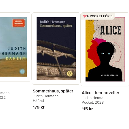
4 POCKET FÖR 3
Sommerhaus, später
Alice : fem noveller
ermann
Judith Hermann
2022
Judith Hermann
Häftad
Pocket
, 2023
179 kr
115 kr