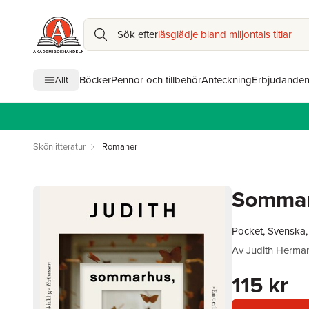
Sök efter
läsglädje bland miljontals titlar
Böcker
Pennor och tillbehör
Anteckning
Erbjudande
Allt
Skönlitteratur
Romaner
Sommar
Pocket, Svenska
Av
Judith Herma
115 kr