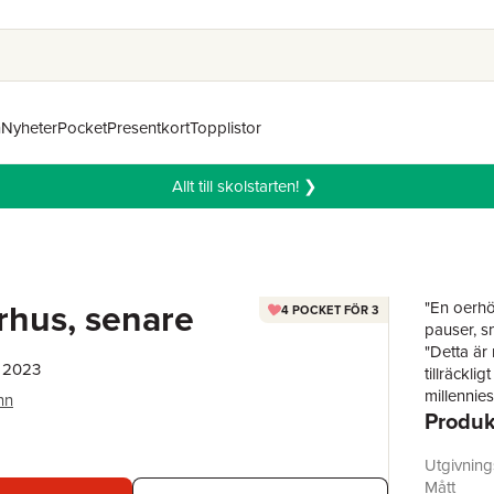
n
Nyheter
Pocket
Presentkort
Topplistor
Allt till skolstarten! ❯
hus, senare
"En oerhö
4 POCKET FÖR 3
pauser, sn
"Detta är
, 2023
tillräckli
millennie
nn
Produk
De är en 
fotfäste i 
stränder e
Utgivnin
avgörande
Mått