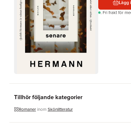
Lägg 
.
Fri frakt för m
Tillhör följande kategorier
Romaner
inom
Skönlitteratur
Hoppa över listan