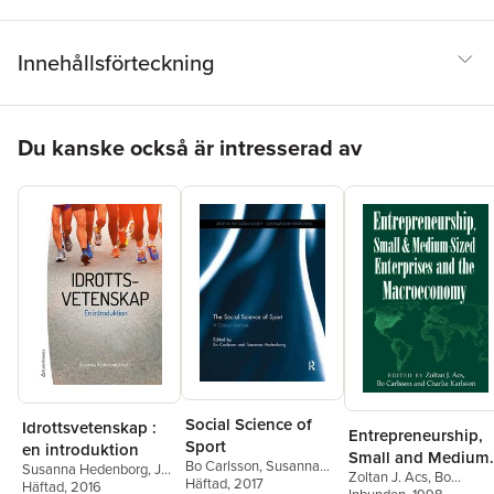
Innehållsförteckning
Hoppa över listan
Du kanske också är intresserad av
Social Science of
Idrottsvetenskap :
Entrepreneurship,
Sport
en introduktion
Small and Medium
Bo Carlsson
,
Susanna
Susanna Hedenborg
,
Jyri
Zoltan J. Acs
,
Bo
Sized Enterprises
Hedenborg
Häftad
, 2017
Backman
Häftad
, 2016
,
Karin Book
,