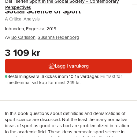
Del i serien
Sport in the Global Society – Contemporary
Perspectives
Social Science of Sport
A Critical Analysis
Inbunden, Engelska, 2015
Av
Bo Carlsson
,
Susanna Hedenborg
3 109 kr
Lägg i varukorg
Beställningsvara.
Skickas
inom 10-15 vardagar
.
Fri frakt för
medlemmar vid köp för minst 249 kr.
In this book questions about definitions and demarcations of
sport science are discussed. Not the least the many normative
ideas of sport as good or as bad are problematized in relation
to the academic field. These ideas permeate sport science in