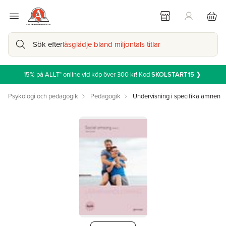
Sök efter
läsglädje bland miljontals titlar
15% på ALLT* online vid köp över 300 kr! Kod
SKOLSTART15
❯
Psykologi och pedagogik
Pedagogik
Undervisning i specifika ämnen