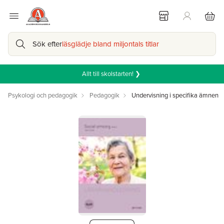
Sök efter
läsglädje bland miljontals titlar
Allt till skolstarten! ❯
Psykologi och pedagogik
Pedagogik
Undervisning i specifika ämnen