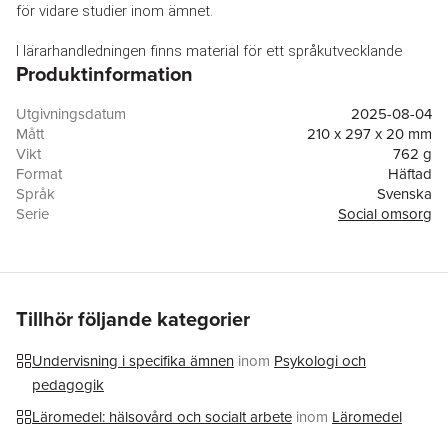
för vidare studier inom ämnet.
I lärarhandledningen finns material för ett språkutvecklande 
Produktinformation
förhållningssätt och varje kapitel följer, liksom elevboken, 
ämnets syfte och det centrala innehållet för nivå 1. I 
lärarhandledningen finns inspirerande lektionsförslag, övningar 
Utgivningsdatum
2025-08-04
och uppgifter, samt lösningsförslag till elevbokens 
Mått
210 x 297 x 20 mm
instuderingsfrågor. Med denna lärarhandledning får du ett 
Vikt
762 g
gediget material som gör det enkelt att planera och genomföra 
Format
Häftad
din undervisning.
Språk
Svenska
Serie
Social omsorg
Social omsorg nivå 1, lärarhandledning:
Antal sidor
216
- Har en tydlig koppling till ämnesplanen för Gy25
Upplaga
1
- Underlättar och sparar tid för dig vid planerings- och 
Förlag
Gleerups Utbildning AB
bedömningsarbetet
ISBN
9789151112138
- Innehåller lösningsförslag till elevbokens instuderingsfrågor
Miljömärkning
FSC
Tillhör följande kategorier
- Innehåller lektionsförslag, uppgifter och övningar
Originaltitel
Social omsorg 1, lärarhandledning, Gy25
Undervisning i specifika ämnen
inom
Psykologi och
pedagogik
Läromedel: hälsovård och socialt arbete
inom
Läromedel