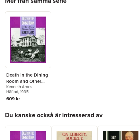
Mer från samma serie
Death in the Dining
Room and Other
Kenneth Ames
Tales of Victorian
Häftad
, 1995
Culture
609 kr
Hoppa över listan
Du kanske också är intresserad av