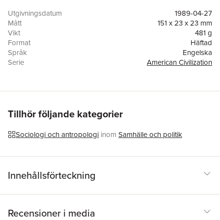
Utgivningsdatum
1989-04-27
Mått
151 x 23 x 23 mm
Vikt
481 g
Format
Häftad
Språk
Engelska
Serie
American Civilization
Antal sidor
277
Förlag
Temple University Press,U.S.
ISBN
9780877225669
Tillhör följande kategorier
Sociologi och antropologi
inom
Samhälle och politik
Innehållsförteckning
Recensioner i media