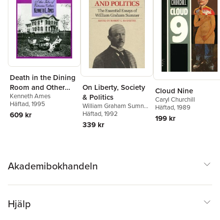
Death in the Dining
Room and Other
On Liberty, Society
Cloud Nine
Kenneth Ames
Tales of Victorian
& Politics
Caryl Churchill
Häftad
, 1995
William Graham Sumner
,
Culture
Häftad
, 1989
Robert Bannister
Häftad
, 1992
609 kr
199 kr
339 kr
Akademibokhandeln
Hjälp