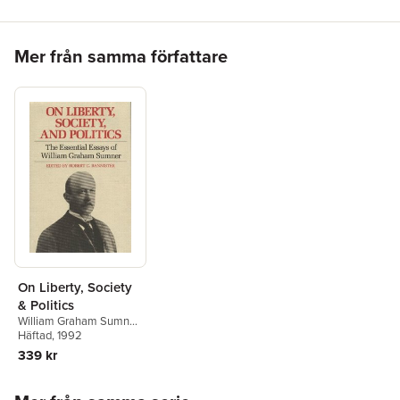
Hoppa över listan
Mer från samma författare
On Liberty, Society
& Politics
William Graham Sumner
,
Robert Bannister
Häftad
, 1992
339 kr
Hoppa över listan