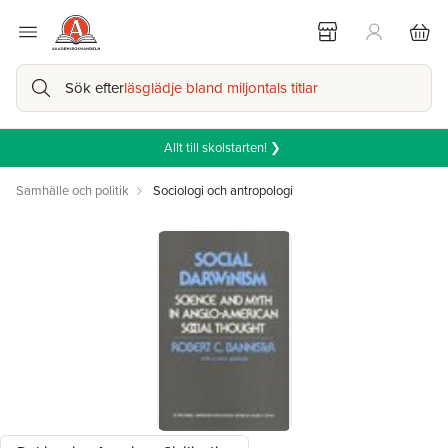
Sök efter
läsglädje bland miljontals titlar
Allt till skolstarten! ❯
Samhälle och politik
Sociologi och antropologi