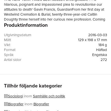
hilarious, poignant and impassioned plea to revolutionise our
attitudes to death' Gavin Francis, GuardianFrom her first day at
Westwind Cremation & Burial, twenty-three-year-old Caitlin
Doughty threw herself into her curious new profession. Coming
Produktinformation
face-to-face with the very thing we go to great lengths to avoid
thinking about, she started to wonder about the lives of those
she cremated and the mourning families they left behind, and
Utgivningsdatum
2016-03-03
found herself confounded by people's erratic reactions to death.
Mått
129 x 198 x 17 mm
Exploring our death rituals - and those of other cultures - she
Vikt
184 g
pleads the case for healthier attitudes around death and dying.
Format
Häftad
Full of bizarre encounters, gallows humour and vivid characters
Språk
Engelska
(both living and very dead), this illuminating account makes this
Antal sidor
272
otherwise terrifying subject inviting and fascinating.
Förlag
Canongate Books
ISBN
9781782111054
Tillhör följande kategorier
Sociologi
inom
Samhälle och politik
Biografier
inom
Biografier