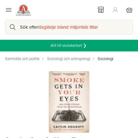
Sök efter
läsglädje bland miljontals titlar
Allt till skolstarten! ❯
Samhälle och politik
Sociologi och antropologi
Sociologi