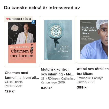
Hoppa över listan
Du kanske också är intresserad av
4 POCKET FÖR 3
Att bli och förbli en
Motorisk kontroll
Charmen med
bra läkare
och inlärning - Med
tarmen : allt om ett
Emmanuel Bäckryd
Ulrik Röijezon
,
Catharina
inriktning på
Häftad
, 2021
Giulia Enders
av kroppens mest
Bexander
Kartonnage
,
Glenn Bilby
, 2019
,
muskuloskeletal
Pocket
, 2018
Sofia Brorsson
,
Mark
399 kr
underskattade
839 kr
rehabilitering
Comerford
,
Ann Cools
,
129 kr
organ
Kay Crossley
,
Raoul
Engelbert
,
Martin
Eriksson Crommert
,
Ragnar Faleij
,
Deborah