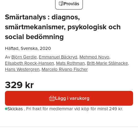
Provläs
Smärtanalys : diagnos,
smärtmekanismer, psykologisk och
social bedömning
Häftad, Svenska, 2020
Av
Björn Gerdle
,
Emmanuel Bäckryd
,
Mehmed Novo
,
Elisabeth Roeck-Hansen
,
Mats Rothman
,
Britt-Marie Stålnacke
,
Hans Westergren
,
Marcelo Rivano Fischer
329 kr
Lägg i varukorg
Skickas
.
Fri frakt för medlemmar vid köp för minst 249 kr.