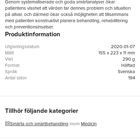
Genom systematiserade och goda smärtanalyser ökar
patientens visshet att vården tar dennes problem och situation
på allvar, och därmed ökar också möjligheten att tillsammans
med patienten konstruktivt planera behandling, rehabilitering
och preventionsinsatser.
Produktinformation
Smärtanalys beskriver analysens komponenter och dess mål:
ICD-diagnos, smärtmekanistisk klassificering och bedömning av
Utgivningsdatum
2020-01-07
de psykologiska och sociala belastningarna. På ett lättillgängligt
Mått
155 x 223 x 11 mm
sätt förklaras den biopsykosociala helhetssynen som modern
Vikt
290 g
smärtvård måste utgå från. Boken presenterar pedagogiska
Format
Häftad
och kliniskt användbara algoritmer för kartläggning av
Språk
Svenska
smärtmekanismer samt metoder för bedömning av
Antal sidor
194
psykologiska och sociala belastningar. Dessutom presenteras
Upplaga
1
patientfall som illustrerar smärtbedömningen och exempel på
Förlag
Studentlitteratur AB
sätt att kommunicera smärtanalysens resultat med patienten.
ISBN
9789144129006
Smärtanalys riktar sig i första hand till läkarstuderande och
Tillhör följande kategorier
yngre läkare. Den är också av värde för andra professioner
inom vården och kan användas inom olika vårdutbildningar.
Smärta och smärtbehandling
inom
Medicin