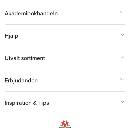
Falla
,
Melinda
Franettovich Smith
,
Anna-Maria Johansson
,
Akademibokhandeln
Gwendolen Jull
,
Birgit
Juul-Kristensen
,
Maria
Klässbo
,
Thomas Langer
,
Conny Lindberg
,
Eva-Maj
Malmström
,
Thomas
Hjälp
McPoil
,
Rebecca Mellor
,
Monica Millisdotter
,
Sarah Mottram
,
Clare
Pedersen
,
Patrik
Pedersen
,
Eva
Utvalt sortiment
Rasmussen Barr
,
Ola
Rehn
,
Lars Remvig
,
Gunnar Skagerberg
,
Karen Søgaard
,
Erbjudanden
Aleksandra Tonkonogi
,
Michail Tonkonogi
,
Julia
Treleaven
,
Anna
Trulsson
,
Kylie Tucker
,
Hans Westergren
,
Bill
Inspiration & Tips
Vincenzino