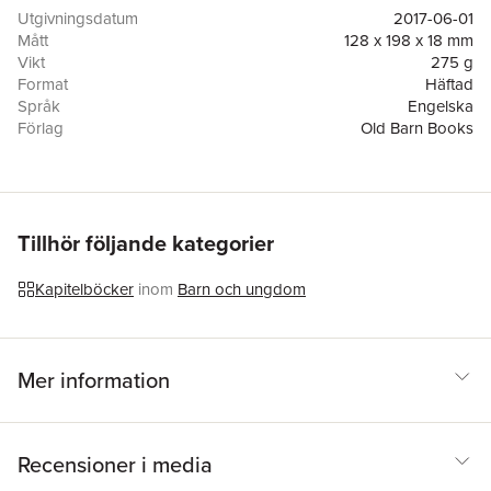
moving tale of hope and survival, set in a bleak, war-torn world.
Utgivningsdatum
2017-06-01
Mått
128 x 198 x 18 mm
Vikt
275 g
Format
Häftad
Språk
Engelska
Förlag
Old Barn Books
ISBN
9781910646076
Tillhör följande kategorier
Kapitelböcker
inom
Barn och ungdom
Mer information
Recensioner i media