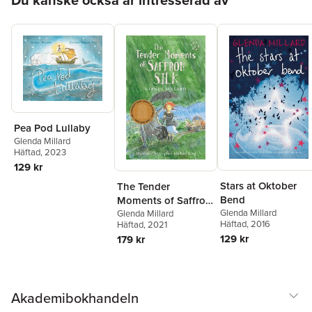
Pea Pod Lullaby
Glenda Millard
Häftad
, 2023
129 kr
Stars at Oktober
The Tender
Bend
Moments of Saffron
Glenda Millard
Silk: The Kingdom
Glenda Millard
Häftad
, 2016
Häftad
, 2021
of Silk Book #6
129 kr
179 kr
Akademibokhandeln