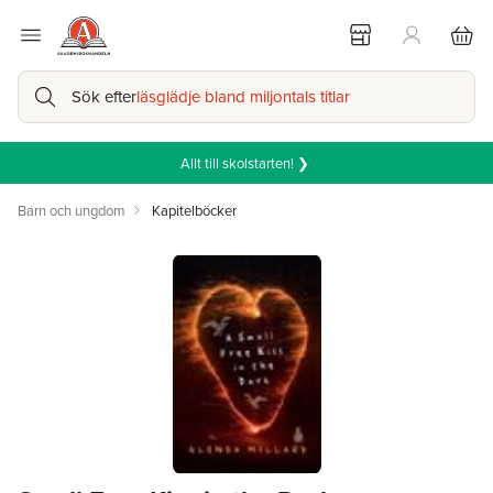
Sök efter
läsglädje bland miljontals titlar
Allt till skolstarten! ❯
Barn och ungdom
Kapitelböcker