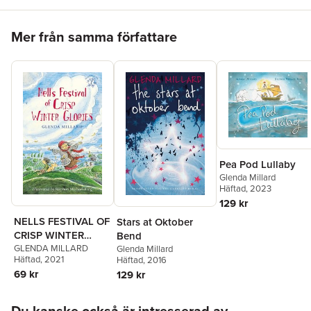
Hoppa över listan
Mer från samma författare
Pea Pod Lullaby
Glenda Millard
Häftad
, 2023
129 kr
NELLS FESTIVAL OF
Stars at Oktober
CRISP WINTER
Bend
GLORIES
GLENDA MILLARD
Glenda Millard
Häftad
, 2021
Häftad
, 2016
69 kr
129 kr
Hoppa över listan
Du kanske också är intresserad av