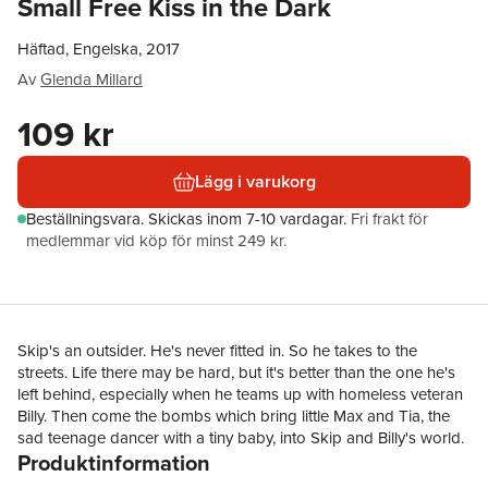
Small Free Kiss in the Dark
Häftad, Engelska, 2017
Av
Glenda Millard
109 kr
Lägg i varukorg
Beställningsvara.
Skickas
inom 7-10 vardagar
.
Fri frakt för
medlemmar vid köp för minst 249 kr.
Skip's an outsider. He's never fitted in. So he takes to the
streets. Life there may be hard, but it's better than the one he's
left behind, especially when he teams up with homeless veteran
Billy. Then come the bombs which bring little Max and Tia, the
sad teenage dancer with a tiny baby, into Skip and Billy's world.
Produktinformation
Scavenging for food, living on love and imagination - how long
can Skip's fragile new family hold out as war grips the city? A