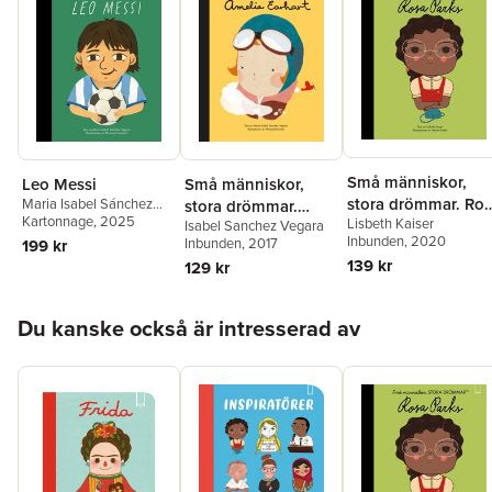
Små människor,
Leo Messi
Små människor,
stora drömmar. Ro
Maria Isabel Sánchez
stora drömmar.
Vegara
Kartonnage
, 2025
Lisbeth Kaiser
Parks
Isabel Sanchez Vegara
Amelia Earhart
Inbunden
, 2020
Inbunden
, 2017
199 kr
139 kr
129 kr
Hoppa över listan
Du kanske också är intresserad av