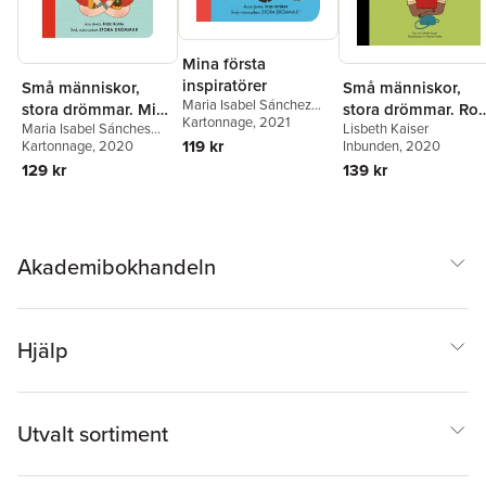
Mina första
inspiratörer
Små människor,
Små människor,
Maria Isabel Sánchez
stora drömmar. Ro
stora drömmar. Min
Vegara
Kartonnage
,
Lisbeth Kaiser
, 2021
Lisbeth Kaiser
Maria Isabel Sánches
Parks
första Frida Kahlo
119 kr
Inbunden
, 2020
Vegara
Kartonnage
, 2020
139 kr
129 kr
Akademibokhandeln
Hjälp
Utvalt sortiment