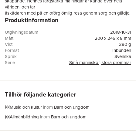
skapande. Hennes färgstarka målningar är kända över hela
världen, och tar
åskådaren med på en oförglömlig resa genom sorg och glädje.
Produktinformation
Författaren Isabel
Sánchez Vergara och illustratören Gee Fan Eng har skapat en
inspirerande
Utgivningsdatum
2018-10-31
bilderbok som gestaltar Frida med värme och positiv energi. Låt
Mått
200 x 245 x 8 mm
barnen ta del av
Vikt
290 g
hennes framgångssaga och livsbejakande motto viva la vida!
Format
Inbunden
Lev livet!
Språk
Svenska
Serie
Små människor, stora drömmar
Antal sidor
28
Upplaga
1
Förlag
Alba Editorial
Illustratör
Gee Fan Eng
ISBN
9789163616952
Tillhör följande kategorier
Originaltitel
Pequeña y Grande Frida Kahlo
Översättare
Agnes Burman
Musik och kultur
inom
Barn och ungdom
Allmänbildning
inom
Barn och ungdom