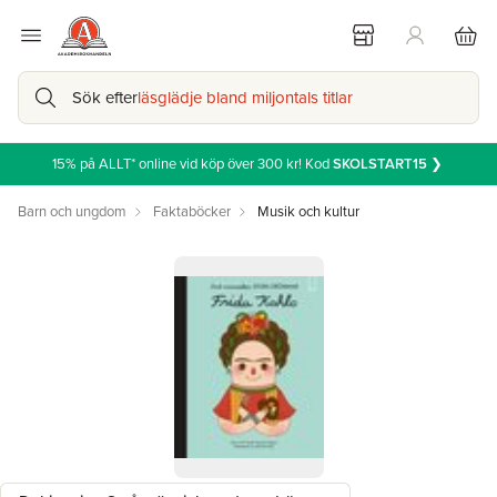
Sök efter
läsglädje bland miljontals titlar
15% på ALLT* online vid köp över 300 kr! Kod
SKOLSTART15
❯
Barn och ungdom
Faktaböcker
Musik och kultur