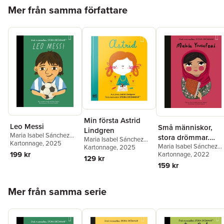
Hoppa över listan
Mer från samma författare
Min första Astrid
Leo Messi
Små människor,
Lindgren
Maria Isabel Sánchez
stora drömmar.
Maria Isabel Sánchez
Vegara
Kartonnage
, 2025
Maria Isabel Sánchez
Malala Yousafzai
Vegara
Kartonnage
, 2025
199 kr
Vegara
Kartonnage
, 2022
129 kr
159 kr
Hoppa över listan
Mer från samma serie