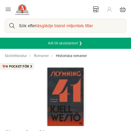
Sök efter
läsglädje bland miljontals titlar
Allt till skolstarten! ❯
Skönlitteratur
Romaner
Historiska romaner
4 POCKET FÖR 3