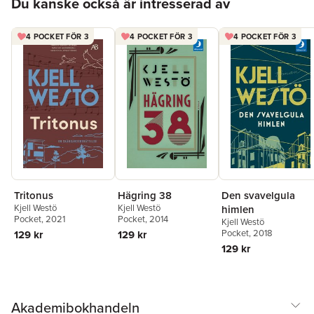
Du kanske också är intresserad av
4 POCKET FÖR 3
4 POCKET FÖR 3
4 POCKET FÖR 3
Tritonus
Hägring 38
Den svavelgula
Kjell Westö
Kjell Westö
himlen
Pocket
, 2021
Pocket
, 2014
Kjell Westö
Pocket
, 2018
129 kr
129 kr
129 kr
Akademibokhandeln