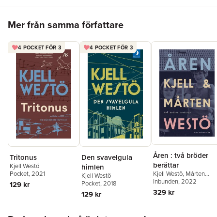
tornar upp sig. Kjell Westö har skrivit en drabbande
Hoppa över listan
kärleksroman om en tid, inte olik vår, där kriget färgar alla
Mer från samma författare
relationer: allt är osäkert, allt är skört i skymningsljuset.
4 POCKET FÖR 3
4 POCKET FÖR 3
Åren : två bröder
Tritonus
Den svavelgula
berättar
Kjell Westö
himlen
Pocket
, 2021
Kjell Westö
,
Mårten
Kjell Westö
Westö
Inbunden
, 2022
Pocket
, 2018
129 kr
329 kr
129 kr
Hoppa över listan