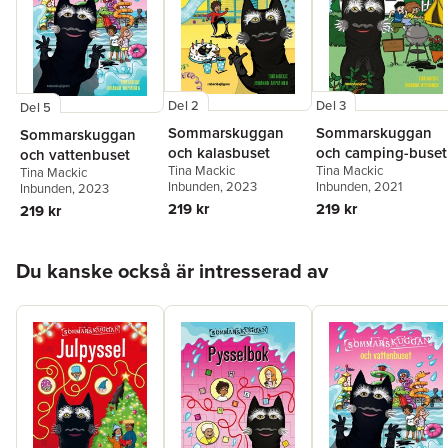
Del 2
Del 3
Del 5
Sommarskuggan
Sommarskuggan
Sommarskuggan
och kalasbuset
och camping-buset
och vattenbuset
Tina Mackic
Tina Mackic
Tina Mackic
Inbunden
, 2023
Inbunden
, 2021
Inbunden
, 2023
219 kr
219 kr
219 kr
Hoppa över listan
Du kanske också är intresserad av