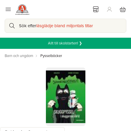
Sök efter
läsglädje bland miljontals titlar
Allt till skolstarten! ❯
Barn och ungdom
Pysselböcker