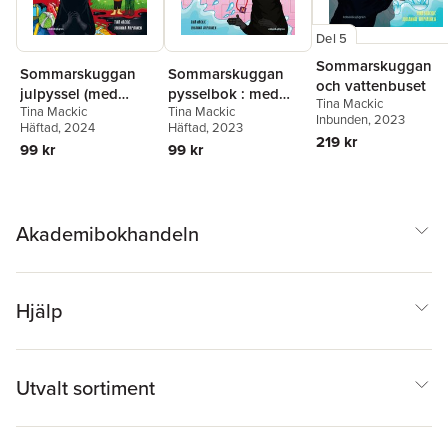
Del 5
Sommarskuggan
Sommarskuggan
Sommarskuggan
och vattenbuset
julpyssel (med
pysselbok : med
Tina Mackic
Tina Mackic
Tina Mackic
klistermärken)
klistermärken
Inbunden
, 2023
Häftad
, 2024
Häftad
, 2023
219 kr
99 kr
99 kr
Akademibokhandeln
Hjälp
Utvalt sortiment