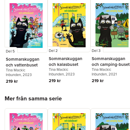
Del 2
Del 3
Del 5
Sommarskuggan
Sommarskuggan
Sommarskuggan
och kalasbuset
och camping-buset
och vattenbuset
Tina Mackic
Tina Mackic
Tina Mackic
Inbunden
, 2023
Inbunden
, 2021
Inbunden
, 2023
219 kr
219 kr
219 kr
Hoppa över listan
Mer från samma serie