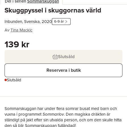
Del i serien
Sommarskuggan
Skuggpyssel i skuggornas värld
Inbunden, Svenska, 2020
6-9 år
Av
Tina Mackic
139 kr
Slutsåld
Reservera i butik
Slutsåld
Sommarskuggan har under flera somrar busat med barn och
vuxna i programmet
Sommarlov
. Den magiska dräkten är
ständigt på jakt efter sin utvalda person, och om den skulle hitta
den så blir Sommarskuggan fulländad!