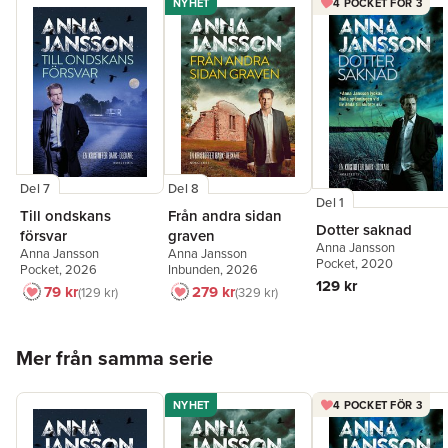
NYHET
4 POCKET FÖR 3
Del 7
Del 8
Del 1
Till ondskans
Från andra sidan
Dotter saknad
försvar
graven
Anna Jansson
Anna Jansson
Anna Jansson
Pocket
, 2020
Pocket
, 2026
Inbunden
, 2026
129 kr
79 kr
279 kr
129 kr
329 kr
Hoppa över listan
Mer från samma serie
NYHET
4 POCKET FÖR 3