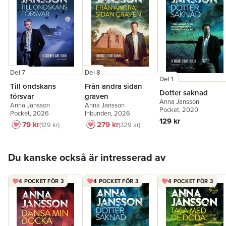
Del 7
Del 8
Del 1
Till ondskans
Från andra sidan
Dotter saknad
försvar
graven
Anna Jansson
Anna Jansson
Anna Jansson
Pocket
, 2020
Pocket
, 2026
Inbunden
, 2026
129 kr
79 kr
279 kr
129 kr
329 kr
Hoppa över listan
Du kanske också är intresserad av
4 POCKET FÖR 3
4 POCKET FÖR 3
4 POCKET FÖR 3