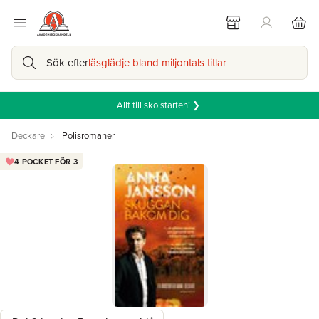
Sök efter
läsglädje bland miljontals titlar
Allt till skolstarten! ❯
Deckare
Polisromaner
4 POCKET FÖR 3