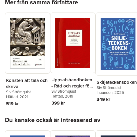
Mer från samma författare
Siv Strömquist, docent i nordiska språk vid Uppsala universitet,
har i forskning och undervisning ägnat särskilt intresse åt
skrivande och språkriktighet. Under åren 1994–2012 svarade
hon regelbundet på läsarnas språkfrågor i Svenska Dagbladet.
Uppsatshandboken
Konsten att tala och
Skiljeteckensboken
- Råd och regler för
skriva
Siv Strömquist
Siv Strömquist
utformningen av
Siv Strömquist
Inbunden
, 2025
Häftad
, 2019
Häftad
, 2021
examensarbeten och
349 kr
399 kr
519 kr
vetenskapliga
uppsatser
Hoppa över listan
Du kanske också är intresserad av