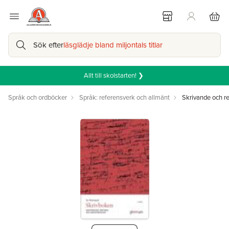
Sök efter
läsglädje bland miljontals titlar
Allt till skolstarten! ❯
Språk och ordböcker
Språk: referensverk och allmänt
Skrivande och re