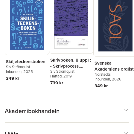
Skrivboken, 8 uppl :
Skiljeteckensboken
Svenska
- Skrivprocess,
Siv Strömquist
Akademiens ordlist
Siv Strömquist
Inbunden
, 2025
skrivråd och
Norstedts
Häftad
, 2019
skrivstrategier
349 kr
Inbunden
, 2026
739 kr
349 kr
Akademibokhandeln
Hjälp