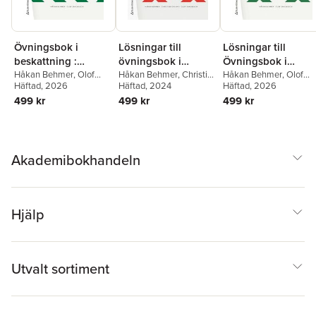
Övningsbok i
Lösningar till
Lösningar till
beskattning :
övningsbok i
Övningsbok i
Beskattningen 2026
Håkan Behmer
,
Olof
beskattning :
Håkan Behmer
,
Christina
beskattning :
Håkan Behmer
,
Olof
Jakobsson
Häftad
, 2026
Gyland
Häftad
, 2024
,
Olof Jakobsson
Jakobsson
Häftad
, 2026
beskattningen 2024
Beskattningen 202
499 kr
499 kr
499 kr
Akademibokhandeln
Hjälp
Utvalt sortiment