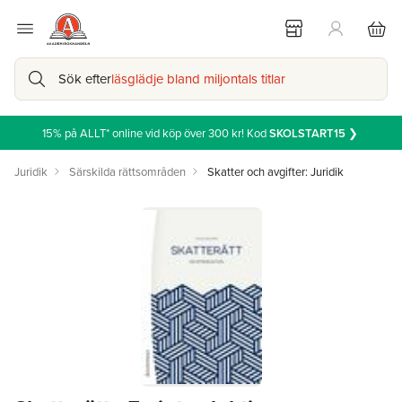
Sök efter
läsglädje bland miljontals titlar
15% på ALLT* online vid köp över 300 kr! Kod
SKOLSTART15
❯
Juridik
Särskilda rättsområden
Skatter och avgifter: Juridik