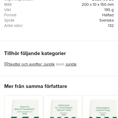
2025. Den passar till handelsrättsliga och juridiska grundkurser,
Mått
200 x 10 x 150 mm
men boken kan med fördel användas av var och en som i sitt
Vikt
195 g
arbete eller för sin allmänbildning vill sätta sig in i den svenska
Format
Häftad
skatterättens grunder.
Språk
Svenska
Antal sidor
132
Upplaga
16
Förlag
Studentlitteratur AB
ISBN
9789144195568
Tillhör följande kategorier
Skatter och avgifter: Juridik
inom
Juridik
Hoppa över listan
Mer från samma författare