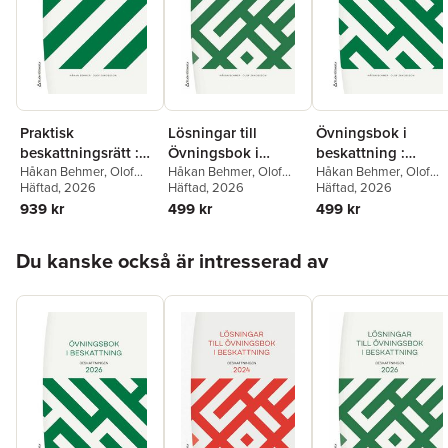
Praktisk
Lösningar till
Övningsbok i
beskattningsrätt :
Övningsbok i
beskattning :
Lärobok i
Håkan Behmer
,
Olof
beskattning :
Håkan Behmer
,
Olof
Beskattningen 202
Håkan Behmer
,
Olof
Jakobsson
Häftad
, 2026
Jakobsson
Häftad
, 2026
Jakobsson
Häftad
, 2026
inkomstbeskattning
Beskattningen 2026
939 kr
499 kr
499 kr
2026
Hoppa över listan
Du kanske också är intresserad av