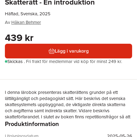
Skatterätt - En introduktion
Häftad, Svenska, 2025
Av
Håkan Behmer
439 kr
Lägg i varukorg
Skickas
.
Fri frakt för medlemmar vid köp för minst 249 kr.
I denna lärobok presenteras skatterättens grunder på ett
lättillgängligt och pedagogiskt sätt. Här beskrivs det svenska
skattesystemets uppbyggnad, de viktigaste direkta skatterna
och avgifterna samt indirekta skatter. Vidare beskrivs
skatteförfarandet. I slutet av boken finns repetitionsfrågor så att
Produktinformation
läsaren kan testa sin egen inlärning.
Boken är skriven utifrån hur beskattningen är beskattningsåret
Utgivningsdatum
2025-05-26