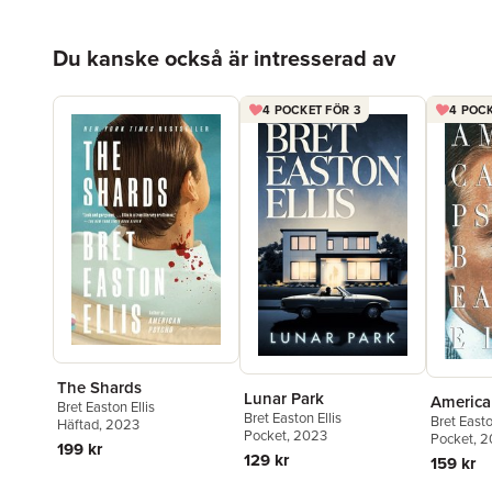
Hoppa över listan
Du kanske också är intresserad av
4 POCKET FÖR 3
4 POCK
The Shards
Lunar Park
America
Bret Easton Ellis
Bret Easton Ellis
Bret Easto
Häftad
, 2023
Pocket
, 2023
Pocket
, 
199 kr
129 kr
159 kr