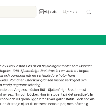
Välj butik
 av Bret Easton Ellis är en psykologisk thriller som utspelar
Angeles 1981. Sjuttonåriga Bret dras in i en värld av begär,
ka och paranoia när en seriemördare hotar hans
rets. Romanen utforskar gränsen mellan verklighet och
 en febrig ungdomsskildring.
rande Los Angeles, hösten 1981. Sjuttonåriga Bret är mest
d av sex, film och böcker. Han är student på det prestigefulla
hool och vill gärna ligga bra till vad gäller status i den sociala
 Han är tredje hjulet till klassens hetaste par, men håller sig