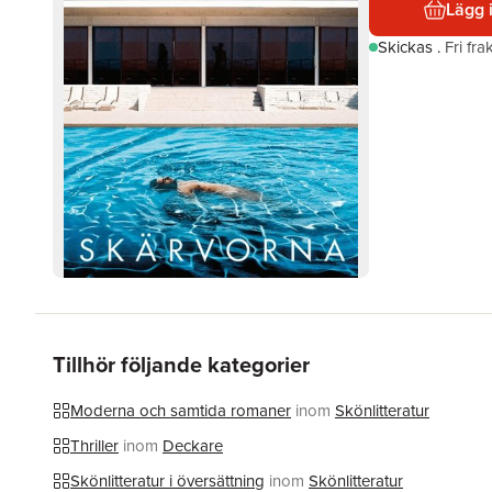
Lägg 
Skickas
.
Fri fr
Tillhör följande kategorier
Moderna och samtida romaner
inom
Skönlitteratur
Thriller
inom
Deckare
Skönlitteratur i översättning
inom
Skönlitteratur