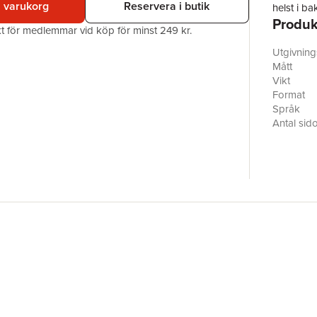
i varukorg
Reservera i butik
helst i b
Produk
Robert Ma
akt för medlemmar vid köp för minst 249 kr.
intelligen
kompisgän
Utgivnin
börjar ha
Mått
nya vän.
Vikt
Det enda 
Format
seriemörd
Språk
dessutom 
Antal sid
hela tiden
Upplaga
egna begä
Förlag
samtidigt
ISBN
slut blir 
Miljömärk
Bret East
Originaltit
ungdomens
Översätta
punkt för
Skärvor
verkliga o
sjuttonåri
besatthe
toppform