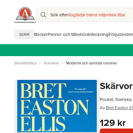
Sök efter
läsglädje bland miljontals titlar
Böcker
Pennor och tillbehör
Anteckning
Erbjudande
Allt
Skönlitteratur
Romaner
Moderna och samtida romaner
Skärvo
Pocket, Svenska
Av
Bret Easton El
129 kr