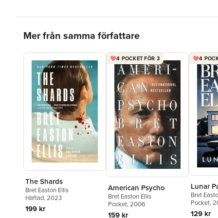
Hoppa över listan
Mer från samma författare
4 POCKET FÖR 3
4 POCK
The Shards
Lunar P
American Psycho
Bret Easton Ellis
Bret Easto
Bret Easton Ellis
Häftad
, 2023
Pocket
, 
Pocket
, 2006
199 kr
129 kr
159 kr