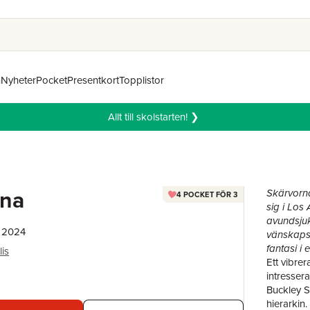
n
Nyheter
Pocket
Presentkort
Topplistor
Allt till skolstarten! ❯
rna
Skärvorna
4 POCKET FÖR 3
sig i Los 
avundsju
, 2024
vänskapsk
fantasi i
lis
Ett vibre
intressera
Buckley Sc
hierarkin.