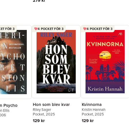
279 kr
ET FÖR 3
4 POCKET FÖR 3
4 POCKET FÖR 3
Hon som blev kvar
Kvinnorna
n Psycho
Riley Sager
Kristin Hannah
n Ellis
Pocket
, 2025
Pocket
, 2025
2006
129 kr
129 kr