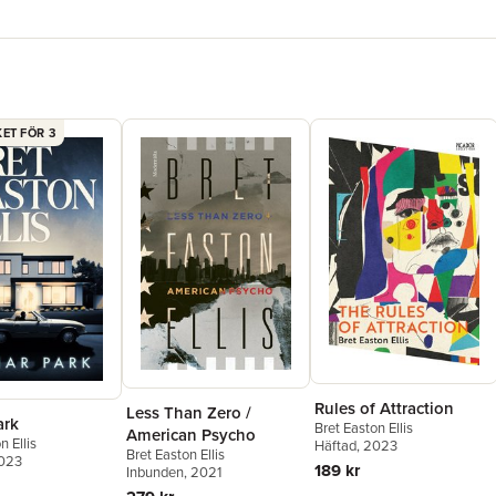
ET FÖR 3
Rules of Attraction
Less Than Zero /
ark
Bret Easton Ellis
American Psycho
n Ellis
Häftad
, 2023
Bret Easton Ellis
2023
189 kr
Inbunden
, 2021