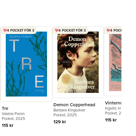
4 POCKET FÖR 3
4 POCKET FÖR 3
4 POCKET FÖR 
Vinternoveller
Demon Copperhead
Tre
Ingvild. H Rishøi
Barbara Kingsolver
Pocket
, 2022
Valérie Perrin
Pocket
, 2025
Pocket
, 2025
115 kr
129 kr
115 kr