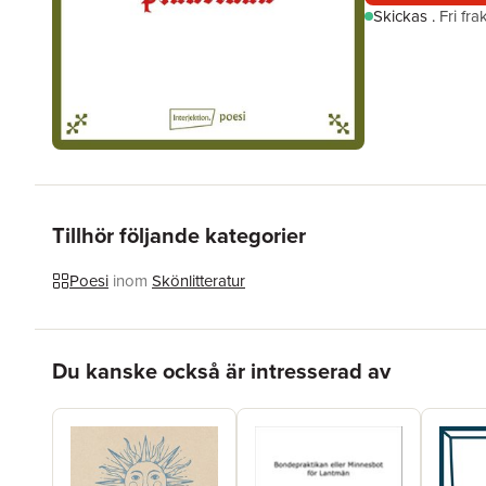
Skickas
.
Fri fr
Tillhör följande kategorier
Poesi
inom
Skönlitteratur
Hoppa över listan
Du kanske också är intresserad av