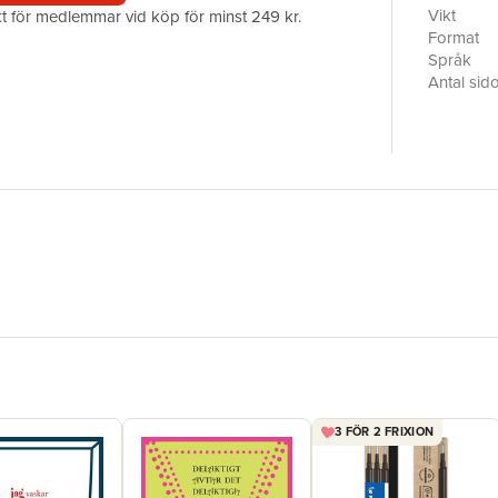
Vikt
akt för medlemmar vid köp för minst 249 kr.
Format
Språk
Antal sid
Förlag
ISBN
3 FÖR 2 FRIXION