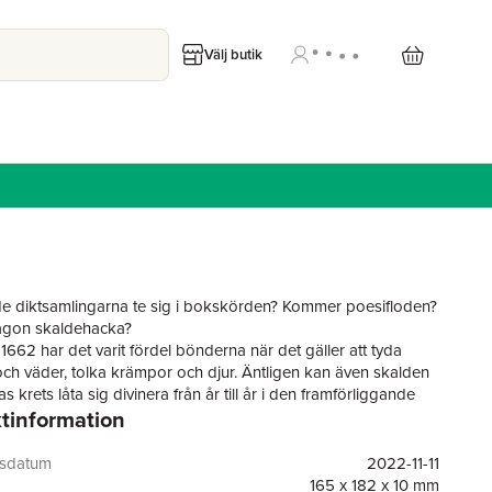
Välj butik
 diktsamlingarna te sig i bokskörden? Kommer poesifloden?
någon skaldehacka?
1662 har det varit fördel bönderna när det gäller att tyda
och väder, tolka krämpor och djur. Äntligen kan även skalden
 krets låta sig divinera från år till år i den framförliggande
tinformation
. Bondepraktikan är död! Länge leve Skaldepraktikan!
gsdatum
2022-11-11
165 x 182 x 10 mm