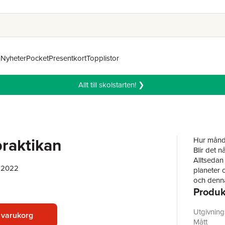
n
Nyheter
Pocket
Presentkort
Topplistor
Allt till skolstarten! ❯
raktikan
Hur månde
Blir det 
Alltsedan 
, 2022
planeter 
och dennas
Produk
evigheten
Utgivnin
 varukorg
Mått