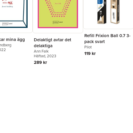
Refill Frixion Ball 0.7 3-
kar mina ägg
Delaktigt avtar det
pack svart
andberg
delaktiga
Pilot
2022
Ann Falk
119 kr
Häftad
, 2023
289 kr