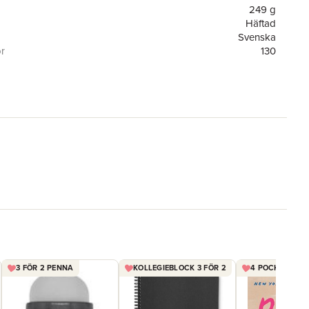
249 g
Häftad
Svenska
or
130
Interjektion HB
9789198686838
3 FÖR 2 PENNA
KOLLEGIEBLOCK 3 FÖR 2
4 POCKET FÖR 