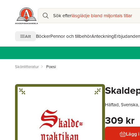
Sök efter
läsglädje bland miljontals titlar
Böcker
Pennor och tillbehör
Anteckning
Erbjudande
Allt
Skönlitteratur
Poesi
Skaldep
Häftad, Svenska
309 kr
Lägg i