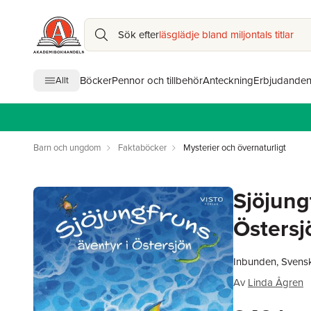
Sök efter
läsglädje bland miljontals titlar
Böcker
Pennor och tillbehör
Anteckning
Erbjudande
Allt
Barn och ungdom
Faktaböcker
Mysterier och övernaturligt
Sjöjung
Östersj
Inbunden, Svens
Av
Linda Ågren