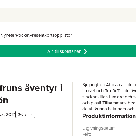
n
Nyheter
Pocket
Presentkort
Topplistor
Allt till skolstarten! ❯
fruns äventyr i
Sjöjungfrun Athiraa är ute 
i havet och är därför ute äve
ön
stackars liten tumlare och 
och plast! Tillsammans beg
de att kunna hitta hem oc
ka, 2021
3-6 år
Produktinformation
I denna bok kan du lära di
att värna om havet. Följ me
Boken är skriven och illust
Utgivningsdatum
sjöjungfru @Mermaid_Athir
Mått