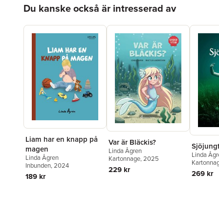
Hoppa över listan
Du kanske också är intresserad av
Liam har en knapp på
Var är Bläckis?
Sjöjungf
magen
Linda Ågren
Linda Ågr
Linda Ågren
Kartonnage
, 2025
Kartonna
Inbunden
, 2024
229 kr
269 kr
189 kr