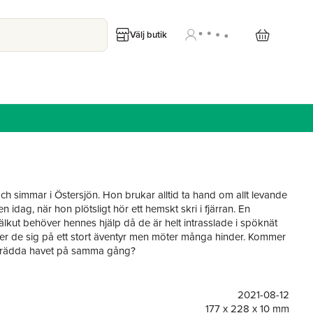
Välj butik
och simmar i Östersjön. Hon brukar alltid ta hand om allt levande
n idag, när hon plötsligt hör ett hemskt skri i fjärran. En
sälkut behöver hennes hjälp då de är helt intrasslade i spöknät
er de sig på ett stort äventyr men möter många hinder. Kommer
h rädda havet på samma gång?
g om problemen i Östersjön och vad vi kan göra tillsammans för
d sjöjungfrun på detta äventyr för att rädda våra hav!
rerad av Linda Ågren, Sveriges första professionella
2021-08-12
aa.
177 x 228 x 10 mm