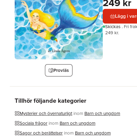
249 kr
Lägg i va
Skickas
.
Fri fr
249 kr.
Provläs
Tillhör följande kategorier
Mysterier och övernaturligt
inom
Barn och ungdom
Sociala frågor
inom
Barn och ungdom
Sagor och berättelser
inom
Barn och ungdom