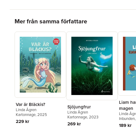
Hoppa över listan
Mer från samma författare
Liam ha
Var är Bläckis?
Sjöjungfrur
magen
Linda Ågren
Linda Ågren
Linda Ågr
Kartonnage
, 2025
Kartonnage
, 2023
Inbunden
229 kr
269 kr
189 kr