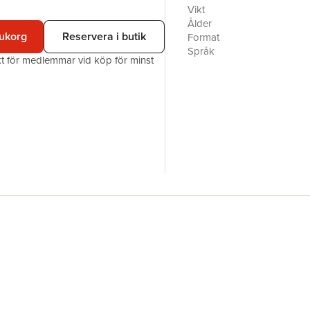
Vikt
Kostnadsfri lärarhandlednin
Ålder
här: https://www.vistoforla
rukorg
Reservera i butik
Format
Språk
akt för medlemmar vid köp för minst
Läsålder
Antal sidor
Förlag
Illustratör
ISBN