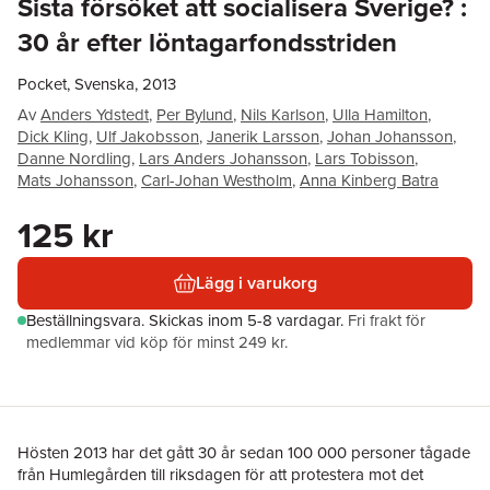
Sista försöket att socialisera Sverige? :
30 år efter löntagarfondsstriden
Pocket, Svenska, 2013
Av
Anders Ydstedt
,
Per Bylund
,
Nils Karlson
,
Ulla Hamilton
,
Dick Kling
,
Ulf Jakobsson
,
Janerik Larsson
,
Johan Johansson
,
Danne Nordling
,
Lars Anders Johansson
,
Lars Tobisson
,
Mats Johansson
,
Carl-Johan Westholm
,
Anna Kinberg Batra
125 kr
Lägg i varukorg
Beställningsvara.
Skickas
inom 5-8 vardagar
.
Fri frakt för
medlemmar vid köp för minst 249 kr.
Hösten 2013 har det gått 30 år sedan 100 000 personer tågade
från Humlegården till riksdagen för att protestera mot det