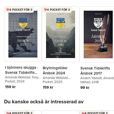
4 POCKET FÖR 3
4 POCKET FÖR 3
I björnens skugga -
Brytningstider
Svensk Tidskrifts
Svensk Tidskrifts
Årsbok 2024
Årsbok 2017
årsbok 2023
Amanda Wollstad
,
Tony
Amanda Wollstad
,
Anders Ydstedt
,
Amand
Gunnarsson
Pocket
, 2024
,
Edward
Anders Ydstedt
Pocket
, 2025
,
Maria
Wollstad
Häftad
, 2018
,
Hugo Fiévet
,
Hamilton
,
Mats Fält
,
Eriksson
,
Örjan Hultåker
,
Torsten Elofsson
,
159 kr
159 kr
99 kr
Gunnar Hökmark
,
Bengt-Ove Andersson
,
Blanche Jarn
,
Joakim
Anders Ydstedt
,
Anders
Christian Braw
,
Olof
Tholén
,
Jan-Olof
Hoppa över listan
Åslund
,
John Norell
,
Ehrenkrona
,
Anders
Bengtsson
,
Mats
Du kanske också är intresserad av
Mikael Hendar
,
Magnus
Johnson
,
Catta Neuding
,
Johansson
,
Fredrik Y.
Dahl
,
Sten Niklasson
,
Mats Fält
,
Sten
Törn
,
Örjan Hultåker
,
Örjan Hultåker
,
Gunnar
Niklasson
,
Gunnar
Anders Eriksson
,
4 POCKET FÖR 3
4 POCKET FÖR 3
Hyltén-Cavallius
,
Erik