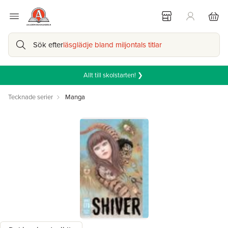
Sök efter
läsglädje bland miljontals titlar
Allt till skolstarten! ❯
Tecknade serier
Manga