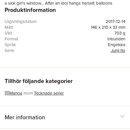
a sick girl’s window… After an idol hangs herself, balloons
Produktinformation
bearing the faces of their destined victims appear in the sky… An
amateur film crew hires an extremely individualistic fashion
model and faces a real bloody ending… An offering of nine
Utgivningsdatum
2017-12-14
fresh nightmares for the delectation of horror fans.
Mått
146 x 210 x 33 mm
Vikt
703 g
Format
Inbunden
Språk
Engelska
Serie
Junji Ito
Antal sidor
400
Förlag
Viz Media, Subs. of Shogakukan Inc
ISBN
9781421596938
Tillhör följande kategorier
Manga
inom
Tecknade serier
Mer information