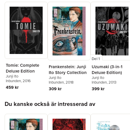
Del 1
Tomie: Complete
Uzumaki (3-in-1
Frankenstein: Junji
Deluxe Edition
Deluxe Edition)
Ito Story Collection
Junji Ito
Junji Ito
Junji Ito
Inbunden
, 2016
Inbunden
, 2013
Inbunden
, 2018
459 kr
399 kr
309 kr
Hoppa över listan
Du kanske också är intresserad av