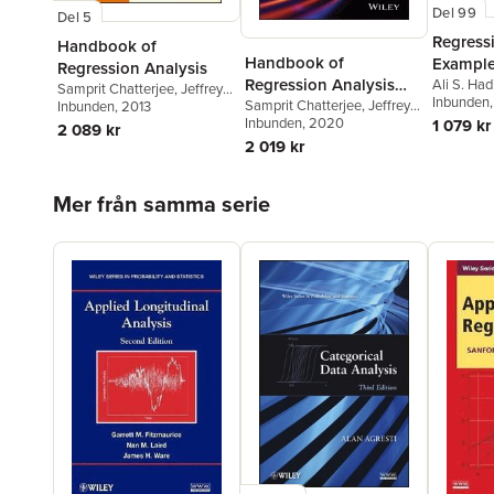
Del 99
Del 5
Regress
Handbook of
Handbook of
Example
Regression Analysis
Regression Analysis
Ali S. Had
Samprit Chatterjee
,
Jeffrey
Chatterje
Inbunden
With Applications in R
Samprit Chatterjee
,
Jeffrey
S. Simonoff
Inbunden
, 2013
S. Simonoff
Inbunden
, 2020
1 079 kr
2 089 kr
2 019 kr
Hoppa över listan
Mer från samma serie