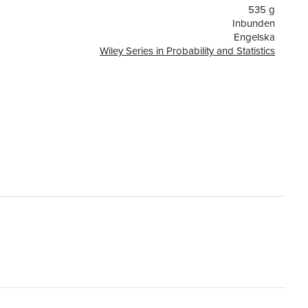
535 g
Inbunden
Engelska
Wiley Series in Probability and Statistics
or
340
John Wiley & Sons Inc
9780471822165