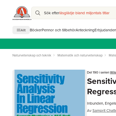
Sök efter
läsglädje bland miljontals titlar
Böcker
Pennor och tillbehör
Anteckning
Erbjudande
Allt
Naturvetenskap och teknik
Matematik och naturvetenskap
Mate
Del 190 i serien
Wile
Sensitiv
Regres
Inbunden, Engels
Av
Samprit Chatt