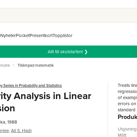
n
Nyheter
Pocket
Presentkort
Topplistor
Allt till skolstarten! ❯
matik
Tillämpad matematik
Treats lin
y Series in Probability and Statistics
regressio
ity Analysis in Linear
of exampl
errors on 
sion
standard 
Produk
coefficien
ka, 1988
Also asse
regression
Utgivnin
erjee
,
Ali S. Hadi
Mått