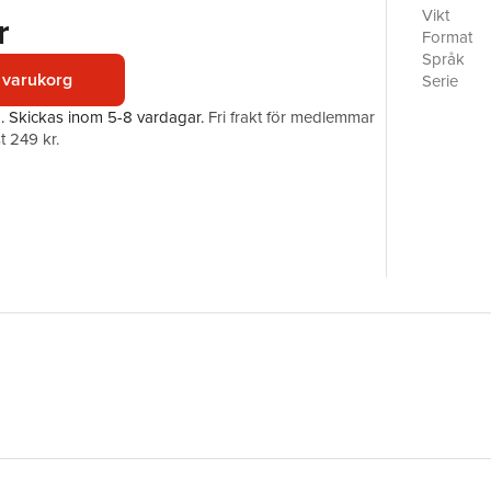
Vikt
r
Format
Språk
 varukorg
Serie
Antal sid
a.
Skickas
inom 5-8 vardagar
.
Fri frakt för medlemmar
Förlag
t 249 kr.
ISBN