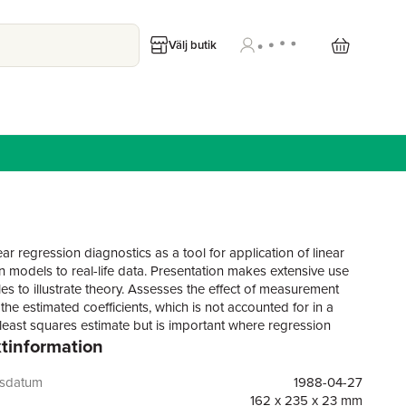
Välj butik
ear regression diagnostics as a tool for application of linear
n models to real-life data. Presentation makes extensive use
es to illustrate theory. Assesses the effect of measurement
the estimated coefficients, which is not accounted for in a
least squares estimate but is important where regression
tinformation
ts are used to apportion effects due to different variables.
sses qualitatively and numerically the robustness of the
 fit.
gsdatum
1988-04-27
162 x 235 x 23 mm