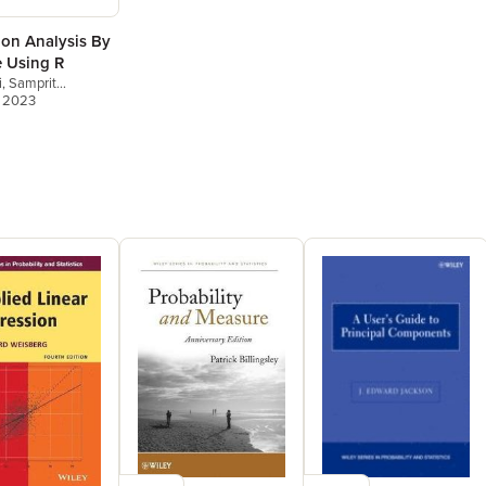
ion Analysis By
 Using R
i
,
Samprit
e
, 2023