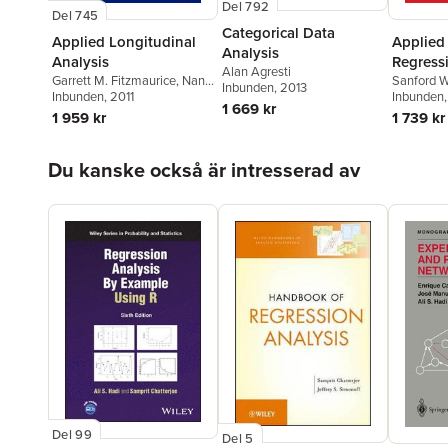
Del 792
Del 745
Categorical Data
Applied Longitudinal
Applied
Analysis
Analysis
Regress
Alan Agresti
Garrett M. Fitzmaurice
,
Nan
Sanford W
Inbunden
, 2013
M. Laird
Inbunden
,
James H. Ware
, 2011
Inbunden
1 669 kr
1 959 kr
1 739 kr
Hoppa över listan
Du kanske också är intresserad av
Del 99
Del 5