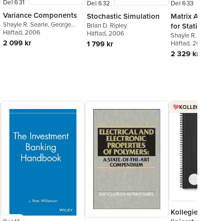
Del 631
Del 632
Del 633
Variance Components
Stochastic Simulation
Matrix Algebra
Shayle R. Searle
,
George
Brian D. Ripley
for Statistics
Casella
Häftad
, 2006
,
Charles E.
Häftad
, 2006
Shayle R. Searle
McCulloch
2 099 kr
1 799 kr
Häftad
, 2006
2 329 kr
KOLLEGIEBLOCK
Kollegieblock 